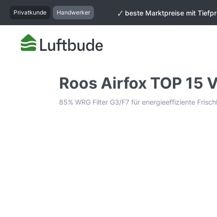
springen
Zur Hauptnavigation springen
Privatkunde
Handwerker
🗸 beste Marktpreise mit Tiefpr
Roos Airfox TOP 15 
85% WRG Filter G3/F7 für energieeffiziente Frisch
Bildergalerie überspringen
Tiefpreis Garantie