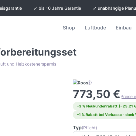
eisgarantie
🗸 bis 10 Jahre Garantie
🗸 unabhängige Plan
Shop
Luftbude
Einbau
Vorbereitungsset
luft und Heizkostenersparnis
773,50 €
Preise 
−3 % Neukundenrabatt.
(−23,21 €
−1 % Rabatt bei Vorkasse - dank
Typ
(Pflicht)