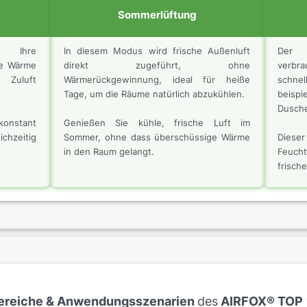
g
Sommerlüftung
t Ihre
In diesem Modus wird frische Außenluft
Der A
ie Wärme
direkt zugeführt, ohne
verbra
Zuluft
Wärmerückgewinnung, ideal für heiße
schnel
Tage, um die Räume natürlich abzukühlen.
beisp
Dusch
onstant
Genießen Sie kühle, frische Luft im
chzeitig
Sommer, ohne dass überschüssige Wärme
Dies
in den Raum gelangt.
Feucht
frisch
bereiche & Anwendungsszenarien
des
AIRFOX® TOP