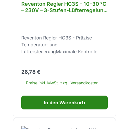
Reventon Regler HC3S – 10–30 °C
– 230V – 3-Stufen-Lüfterregelung
& Thermostat – für Lufterhitzer –
Wandmontage – RTHC3S-1779
Reventon Regler HC3S - Präzise
Temperatur- und
LüftersteuerungMaximale Kontrolle
über Ihre Klimatisierung mit dem
Reventon Regler HC3S – für optimalen
Regulärer Preis:
26,78 €
Komfort und Effizienz.Der Reventon
Regler HC3S ist eine zentrale
Preise inkl. MwSt. zzgl. Versandkosten
Steuereinheit für wassergeführte
Lufterhitzer mit dreistufigen
Lüftermotoren. Er bietet eine präzise
In den Warenkorb
dreistufige Drehzahlregelung und einen
integrierten Thermostat, der das
automatische Abschalten des Geräts
bei Erreichen der Wunschtemperatur