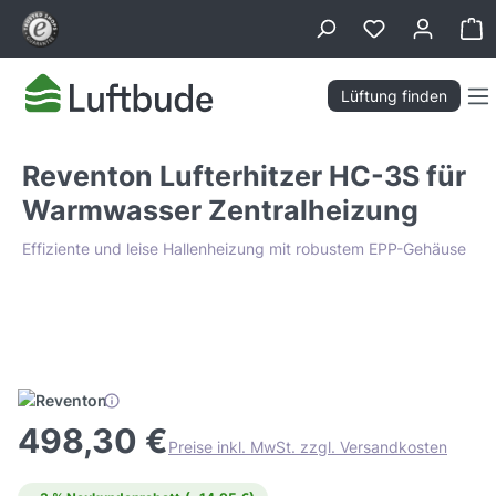
alt springen
Wa
Lüftung finden
Reventon Lufterhitzer HC-3S für
Warmwasser Zentralheizung
Effiziente und leise Hallenheizung mit robustem EPP-Gehäuse
Bildergalerie überspringen
Tiefpreis Garantie
498,30 €
Preise inkl. MwSt. zzgl. Versandkosten