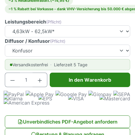
−3 % Neukundenrabatt.
(−14,95 €)
−1 % Rabatt bei Vorkasse - dank VHV-Versicherung bis 50.000 € abges
Leistungsbereich
(Pflicht)
Diffusor / Konfusor
(Pflicht)
Versandkostenfrei
Lieferzeit 5 Tage
Produkt Anzahl: Gib den gewünschten Wert e
In den Warenkorb
Unverbindliches PDF-Angebot anfordern
Beratung & Planung anfragen