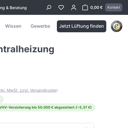
0,00 €
ung & Beratung
Kontakt
Warenkorb enthä
Wissen
Gewerbe
Jetzt Lüftung finden
ntralheizung
inkl. MwSt. zzgl. Versandkosten
)
 VHV-Versicherung bis 50.000 € abgesichert.
(−5,37 €)