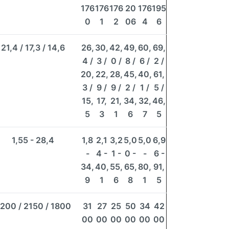
176
176
176
20
176
195
0
1
2
06
4
6
21,4 / 17,3 / 14,6
26,
30,
42,
49,
60,
69,
4 /
3 /
0 /
8 /
6 /
2 /
20,
22,
28,
45,
40,
61,
3 /
9 /
9 /
2 /
1 /
5 /
15,
17,
21,
34,
32,
46,
5
3
1
6
7
5
1,55 - 28,4
1,8
2,1
3,2
5,0
5,0
6,9
-
4 -
1 -
0 -
-
6 -
34,
40,
55,
65,
80,
91,
9
1
6
8
1
5
200 / 2150 / 1800
31
27
25
50
34
42
00
00
00
00
00
00