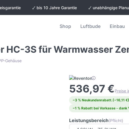
eisgarantie
🗸 bis 10 Jahre Garantie
🗸 unabhängige Plan
Shop
Luftbude
Einbau
er HC-3S für Warmwasser Ze
 EPP-Gehäuse
536,97 €
Preise 
−3 % Neukundenrabatt.
(−16,11 €
−1 % Rabatt bei Vorkasse - dank
Leistungsbereich
(Pflicht)