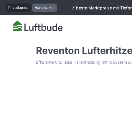
springen
Zur Hauptnavigation springen
Privatkunde
Handwerker
🗸 beste Marktpreise mit Tiefpr
Reventon Lufterhitz
Effiziente und leise Hallenheizung mit robustem
Bildergalerie überspringen
Tiefpreis Garantie