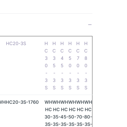
HC20-3S
H
H
H
H
H
H
C
C
C
C
C
C
3
3
4
5
7
8
0
5
5
0
0
0
-
-
-
-
-
-
3
3
3
3
3
3
S
S
S
S
S
S
WHHC20-3S-1760
WH
WH
WH
WH
WH
WH
HC
HC
HC
HC
HC
HC
30-
35-
45-
50-
70-
80-
3S-
3S-
3S-
3S-
3S-
3S-