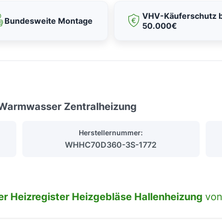
VHV-Käuferschutz b
Bundesweite Montage
50.000€
r Warmwasser Zentralheizung
Herstellernummer:
WHHC70D360-3S-1772
zer Heizregister Heizgebläse Hallenheizung
vo