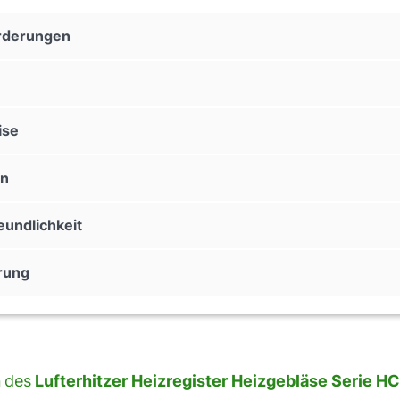
orderungen
ise
en
eundlichkeit
erung
n
des
Lufterhitzer Heizregister Heizgebläse Serie 