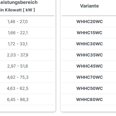
Leistungsbereich
Variante
in Kilowatt [ kW ]
1,46 - 27,0
WHHC20WC
1,66 - 22,1
WHHC15WC
1,72 - 33,1
WHHC30WC
2,03 - 37,9
WHHC35WC
2,97 - 51,8
WHHC45WC
4,62 - 75,3
WHHC70WC
4,63 - 62,5
WHHC50WC
6,45 - 86,3
WHHC80WC