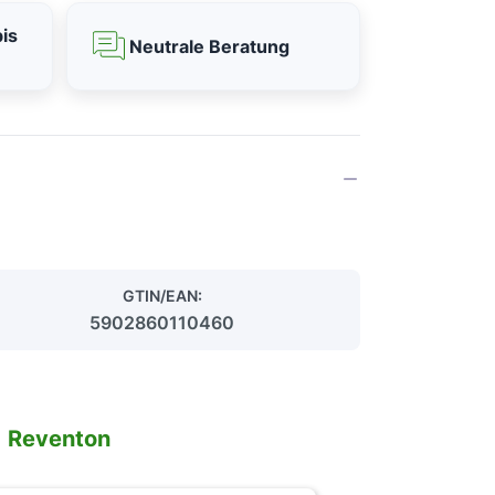
is
Neutrale Beratung
GTIN/EAN:
5902860110460
n
Reventon