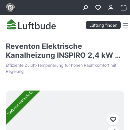
alt springen
Wa
Lüftung finden
Reventon Elektrische
Kanalheizung INSPIRO 2,4 kW Ø
200 mm
Effiziente Zuluft-Temperierung für hohen Raumkomfort mit
Regelung
Bildergalerie überspringen
Tiefpreis Garantie