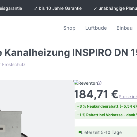
eisgarantie
🗸 bis 10 Jahre Garantie
🗸 unabhängige Plan
Shop
Luftbude
Einbau
e Kanalheizung INSPIRO DN 1
r Frostschutz
184,71 €
Preise in
−3 % Neukundenrabatt.
(−5,54 €)
−1 % Rabatt bei Vorkasse - dank
Lieferzeit 5-10 Tage