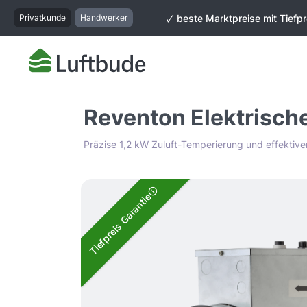
springen
Zur Hauptnavigation springen
Privatkunde
Handwerker
🗸 beste Marktpreise mit Tiefpr
Reventon Elektrisch
Präzise 1,2 kW Zuluft-Temperierung und effektive
Bildergalerie überspringen
Tiefpreis Garantie