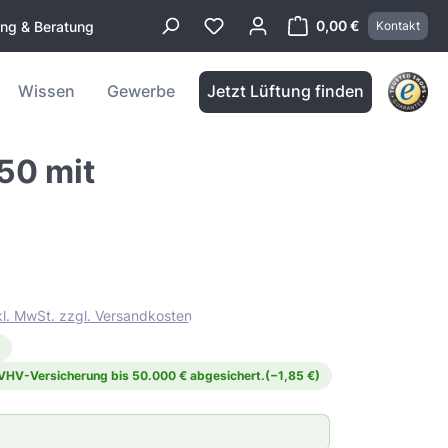
0,00 €
ung & Beratung
Kontakt
Warenkorb enthä
Wissen
Gewerbe
Jetzt Lüftung finden
50 mit
kl. MwSt. zzgl. Versandkosten
 VHV-Versicherung bis 50.000 € abgesichert.
(−1,85 €)