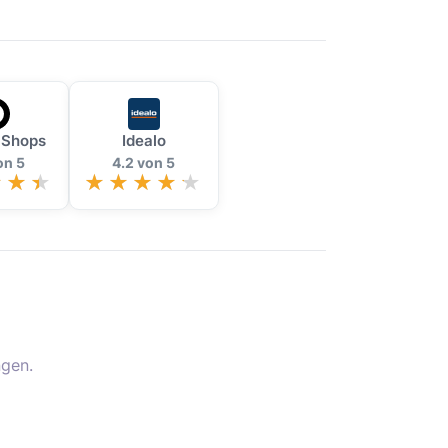
 Shops
Idealo
on 5
4.2 von 5
gen.