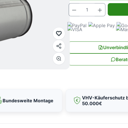
Produkt Anz
Unverbindl
Berat
VHV-Käuferschutz b
Bundesweite Montage
50.000€