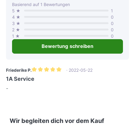
Durchschnittliche Bewertung von 5 von 5 Sternen
Basierend auf 1 Bewertungen
5 ★
1
4 ★
0
3 ★
0
2 ★
0
1 ★
0
Bewertung schreiben
Friederike P.
· 2022-05-22
Durchschnittliche Bewertung von 5 von 5 Sternen
1A Service
-
Wir begleiten dich vor dem Kauf