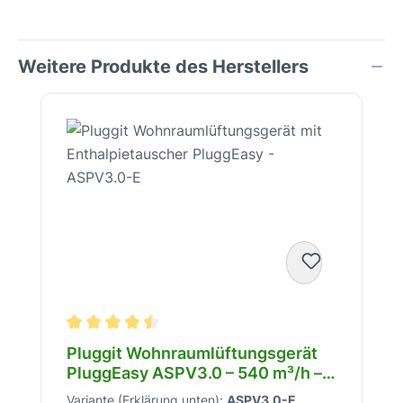
Weitere Produkte des Herstellers
Produktgalerie überspringen
Durchschnittliche Bewertung von 4.5 von 5 Stern
Pluggit Wohnraumlüftungsgerät
PluggEasy ASPV3.0 – 540 m³/h –
Enthalpietauscher WRG – A+ – 53
Variante (Erklärung unten):
ASPV3.0-E