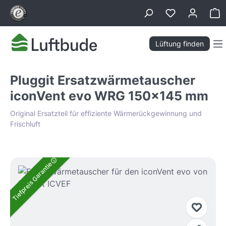
alt springen
Wa
Lüftung finden
Pluggit Ersatzwärmetauscher
iconVent evo WRG 150x145 mm
Original Ersatzteil für effiziente Wärmerückgewinnung und
Frischluft
Bildergalerie überspringen
Tiefpreis Garantie