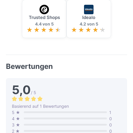
Trusted Shops
Idealo
4.4 von 5
4.2 von 5
Bewertungen
5,0
/ 5
Durchschnittliche Bewertung von 5 von 5 Sternen
Basierend auf 1 Bewertungen
5 ★
1
4 ★
0
3 ★
0
2 ★
0