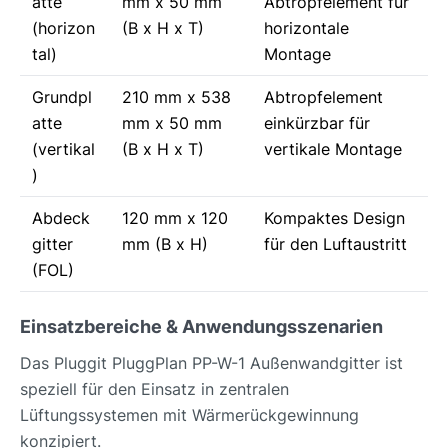
atte
mm x 50 mm
Abtropfelement für
(horizon
(B x H x T)
horizontale
tal)
Montage
Grundpl
210 mm x 538
Abtropfelement
atte
mm x 50 mm
einkürzbar für
(vertikal
(B x H x T)
vertikale Montage
)
Abdeck
120 mm x 120
Kompaktes Design
gitter
mm (B x H)
für den Luftaustritt
(FOL)
Einsatzbereiche & Anwendungsszenarien
Das Pluggit PluggPlan PP-W-1 Außenwandgitter ist
speziell für den Einsatz in zentralen
Lüftungssystemen mit Wärmerückgewinnung
konzipiert.