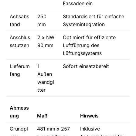
Fassaden ein
Achsabs
250
Standardisiert für einfache
tand
mm
Systemintegration
Anschlus
2 x NW
Optimiert für effiziente
sstutzen
90 mm
Luftführung des
Lüftungssystems
Lieferum
1
Sofort einsatzbereit
fang
Außen
wandgi
tter
Abmess
ung
Maß
Hinweis
Grundpl
481 mm x 257
Inklusive