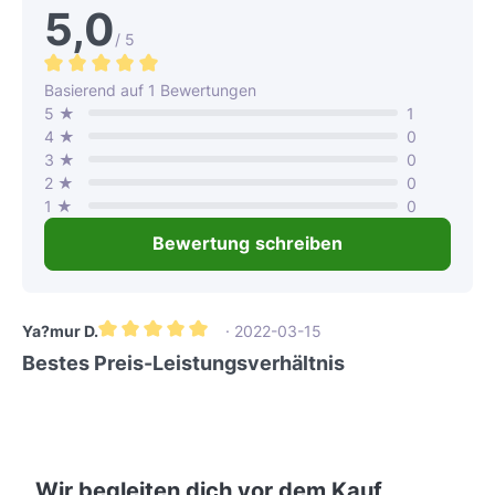
5,0
/ 5
Durchschnittliche Bewertung von 5 von 5 Sternen
Basierend auf 1 Bewertungen
5 ★
1
4 ★
0
3 ★
0
2 ★
0
1 ★
0
Bewertung schreiben
Ya?mur D.
· 2022-03-15
Durchschnittliche Bewertung von 5 von 5 Sternen
Bestes Preis-Leistungsverhältnis
Wir begleiten dich vor dem Kauf