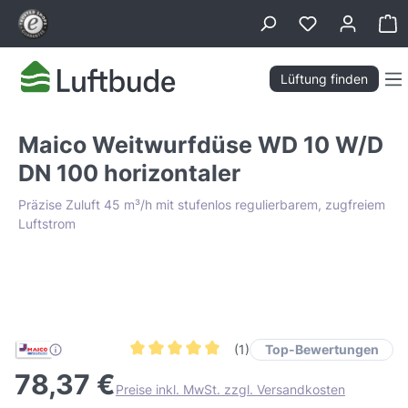
alt springen
Wa
Lüftung finden
Maico Weitwurfdüse WD 10 W/D
DN 100 horizontaler
Präzise Zuluft 45 m³/h mit stufenlos regulierbarem, zugfreiem
Luftstrom
Bildergalerie überspringen
Tiefpreis Garantie
Top-Bewertungen
(1)
Durchschnittliche Bewertung von 5 von 5 Ster
78,37 €
Preise inkl. MwSt. zzgl. Versandkosten