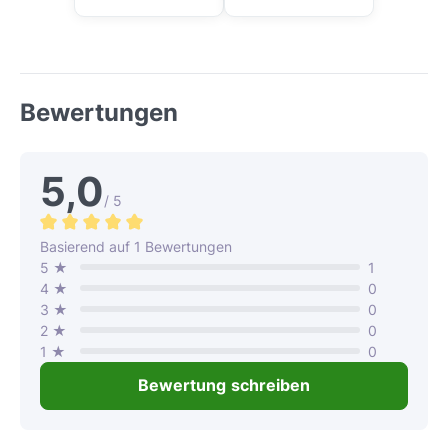
Bewertungen
5,0
/ 5
Durchschnittliche Bewertung von 5 von 5 Sternen
Basierend auf 1 Bewertungen
5 ★
1
4 ★
0
3 ★
0
2 ★
0
1 ★
0
Bewertung schreiben