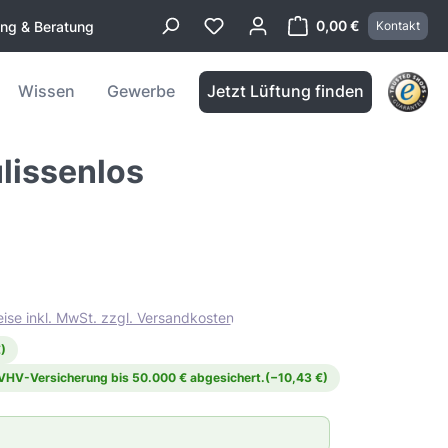
0,00 €
ung & Beratung
Kontakt
Warenkorb enthä
Wissen
Gewerbe
Jetzt Lüftung finden
lissenlos
eise inkl. MwSt. zzgl. Versandkosten
)
 VHV-Versicherung bis 50.000 € abgesichert.
(−10,43 €)