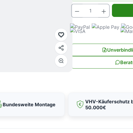
Produkt Anz
Unverbindl
Berat
VHV-Käuferschutz b
Bundesweite Montage
50.000€