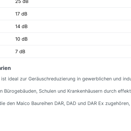
25 dB
17 dB
14 dB
10 dB
7 dB
rien
st ideal zur Geräuschreduzierung in gewerblichen und indu
 in Bürogebäuden, Schulen und Krankenhäusern durch effek
die den Maico Baureihen DAR, DAD und DAR Ex zugehören, b