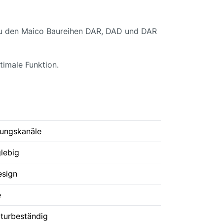
s zu den Maico Baureihen DAR, DAD und DAR
timale Funktion.
tungskanäle
lebig
esign
e
turbeständig