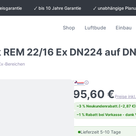
eisgarantie
🗸 bis 10 Jahre Garantie
🗸 unabhängige Plan
Shop
Luftbude
Einbau
k REM 22/16 Ex DN224 auf D
 Ex-Bereichen
95,60 €
Preise ink
−3 % Neukundenrabatt.
(−2,87 €)
−1 % Rabatt bei Vorkasse - dank
Lieferzeit 5-10 Tage