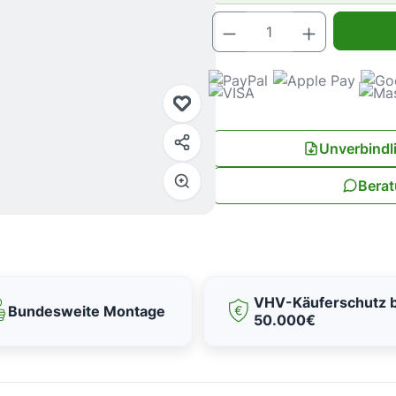
Produkt Anz
Unverbindl
Berat
VHV-Käuferschutz b
Bundesweite Montage
50.000€