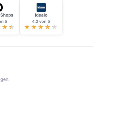
 Shops
Idealo
on 5
4.2 von 5
gen.