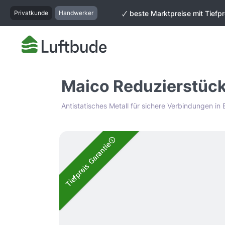
springen
Zur Hauptnavigation springen
Privatkunde
Handwerker
🗸 beste Marktpreise mit Tiefpr
Maico Reduzierstüc
Antistatisches Metall für sichere Verbindungen in
Bildergalerie überspringen
Tiefpreis Garantie