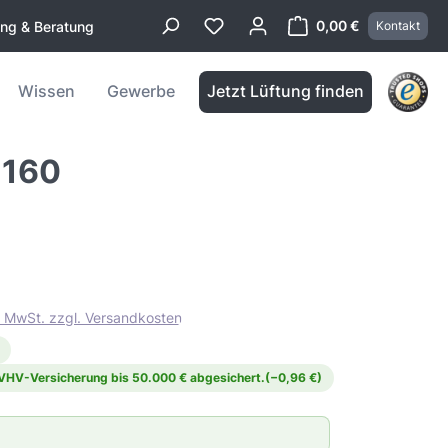
0,00 €
ung & Beratung
Kontakt
Warenkorb enthä
Wissen
Gewerbe
Jetzt Lüftung finden
N160
l. MwSt. zzgl. Versandkosten
 VHV-Versicherung bis 50.000 € abgesichert.
(−0,96 €)