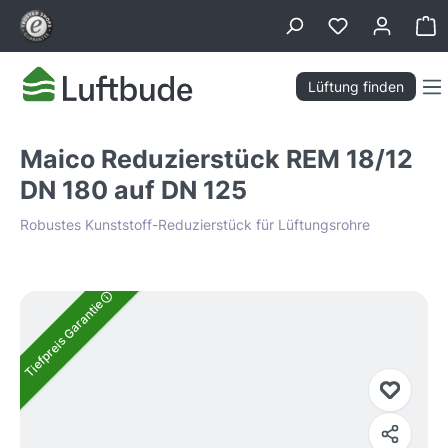
alt springen
Wa
Lüftung finden
Maico Reduzierstück REM 18/12
DN 180 auf DN 125
Robustes Kunststoff-Reduzierstück für Lüftungsrohre
Bildergalerie überspringen
Tiefpreis Garantie