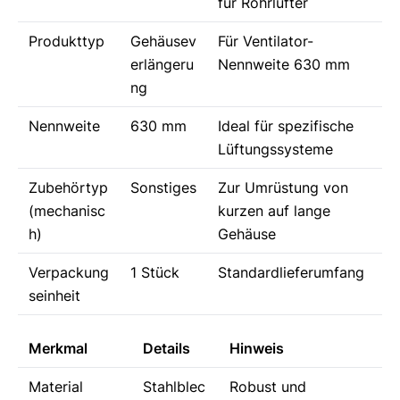
für Rohrlüfter
Produkttyp
Gehäusev
Für Ventilator-
erlängeru
Nennweite 630 mm
ng
Nennweite
630 mm
Ideal für spezifische
Lüftungssysteme
Zubehörtyp
Sonstiges
Zur Umrüstung von
(mechanisc
kurzen auf lange
h)
Gehäuse
Verpackung
1 Stück
Standardlieferumfang
seinheit
Merkmal
Details
Hinweis
Material
Stahlblec
Robust und