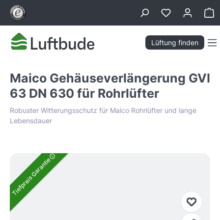
alt springen
Wa
Lüftung finden
Maico Gehäuseverlängerung GVI
63 DN 630 für Rohrlüfter
Robuster Witterungsschutz für Maico Rohrlüfter und lange
Lebensdauer
Bildergalerie überspringen
Tiefpreis Garantie