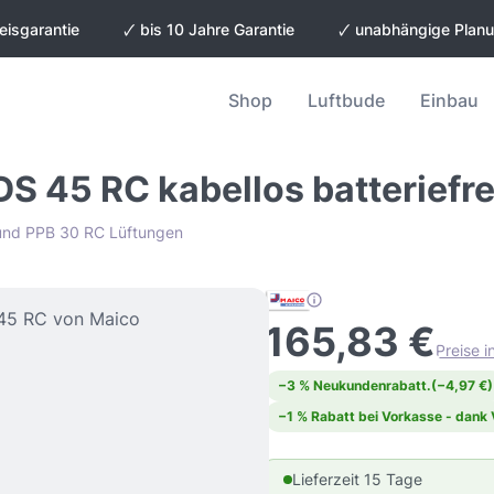
eisgarantie
🗸 bis 10 Jahre Garantie
🗸 unabhängige Plan
Shop
Luftbude
Einbau
S 45 RC kabellos batteriefre
 und PPB 30 RC Lüftungen
165,83 €
Preise 
−3 % Neukundenrabatt.
(−4,97 €)
−1 % Rabatt bei Vorkasse - dank
Lieferzeit 15 Tage