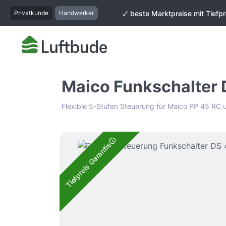
springen
Zur Hauptnavigation springen
Privatkunde
Handwerker
🗸 beste Marktpreise mit Tiefpr
Maico Funkschalter D
Flexible 5-Stufen Steuerung für Maico PP 45 RC
Bildergalerie überspringen
Tiefpreis Garantie