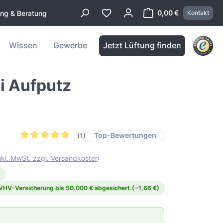
0,00 €
ung & Beratung
Kontakt
Warenkorb enthä
Wissen
Gewerbe
Jetzt Lüftung finden
i Aufputz
Top-Bewertungen
(1)
Durchschnittliche Bewertung von 5 von 5 Sternen
inkl. MwSt. zzgl. Versandkosten
 VHV-Versicherung bis 50.000 € abgesichert.
(−1,66 €)