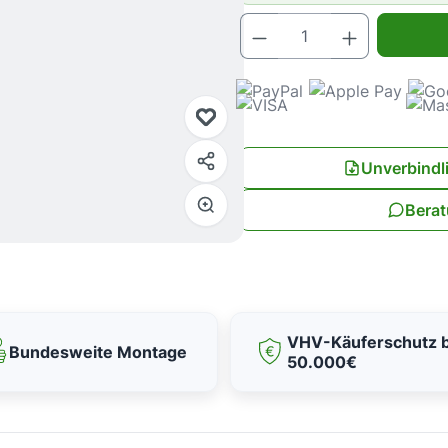
Produkt Anz
Unverbindl
Berat
VHV-Käuferschutz b
Bundesweite Montage
50.000€