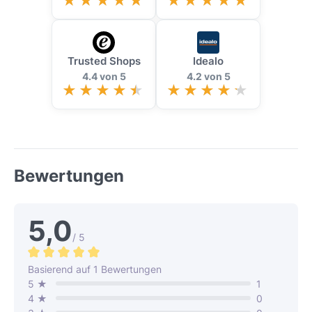
Trusted Shops
Idealo
4.4 von 5
4.2 von 5
Bewertungen
5,0
/ 5
Durchschnittliche Bewertung von 5 von 5 Sternen
Basierend auf 1 Bewertungen
5 ★
1
4 ★
0