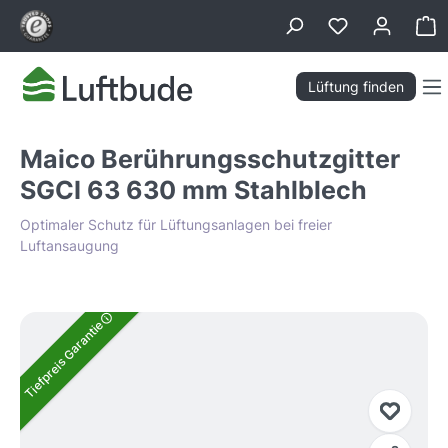
alt springen
Wa
Lüftung finden
Maico Berührungsschutzgitter
SGCI 63 630 mm Stahlblech
Optimaler Schutz für Lüftungsanlagen bei freier
Luftansaugung
Bildergalerie überspringen
Tiefpreis Garantie