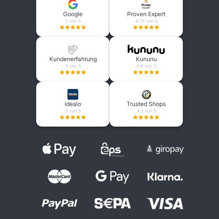
Google
Proven Expert
5 von 5
4.73 von 5
Kundenerfahrung
Kununu
5 von 5
4.4 von 5
Idealo
Trusted Shops
5 von 5
4.2 von 5