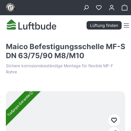
alt springen
Wa
Lüftung finden
Maico Befestigungsschelle MF-S
DN 63/75/90 M8/M10
Sichere korrosionsbeständige Montage für flexible MF-F
Rohre
Bildergalerie überspringen
Tiefpreis Garantie