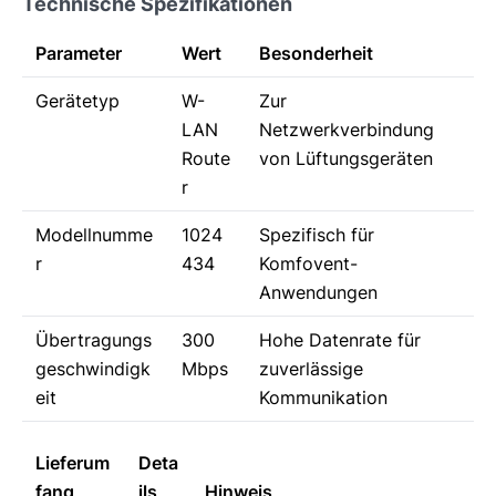
Technische Spezifikationen
Parameter
Wert
Besonderheit
Gerätetyp
W-
Zur
LAN
Netzwerkverbindung
Route
von Lüftungsgeräten
r
Modellnumme
1024
Spezifisch für
r
434
Komfovent-
Anwendungen
Übertragungs
300
Hohe Datenrate für
geschwindigk
Mbps
zuverlässige
eit
Kommunikation
Lieferum
Deta
fang
ils
Hinweis