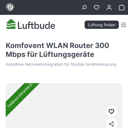
alt springen
Wa
Lüftung finden
Komfovent WLAN Router 300
Mbps für Lüftungsgeräte
Kabellose Netzwerkintegration für flexible Gerätesteuerung
Bildergalerie überspringen
Tiefpreis Garantie