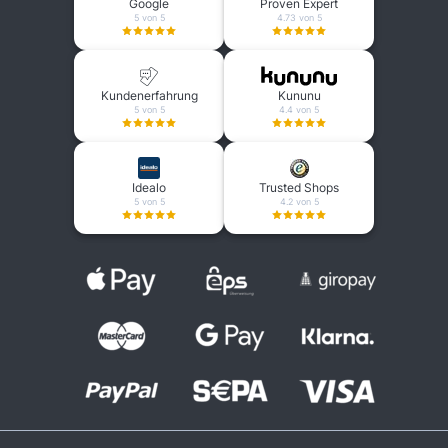
Google
Proven Expert
5 von 5
4.73 von 5
Kundenerfahrung
Kununu
5 von 5
4.4 von 5
Idealo
Trusted Shops
5 von 5
4.2 von 5