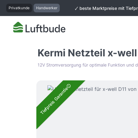
springen
Zur Hauptnavigation springen
Privatkunde
Handwerker
🗸 beste Marktpreise mit Tiefpr
Kermi Netzteil x-wel
12V Stromversorgung für optimale Funktion und dis
Bildergalerie überspringen
Tiefpreis Garantie