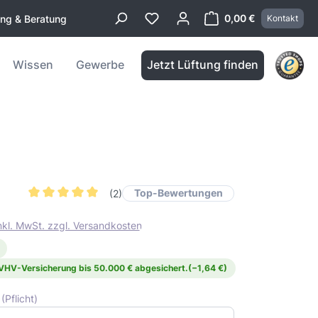
0,00 €
ung & Beratung
Kontakt
Warenkorb enthä
Wissen
Gewerbe
Jetzt Lüftung finden
Top-Bewertungen
(2)
Durchschnittliche Bewertung von 5 von 5 Sternen
inkl. MwSt. zzgl. Versandkosten
 VHV-Versicherung bis 50.000 € abgesichert.
(−1,64 €)
)
(Pflicht)