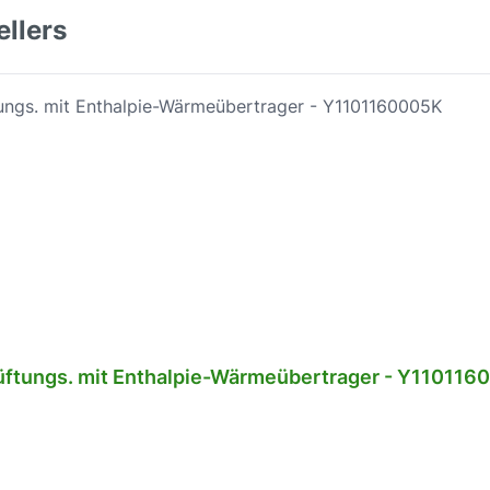
ellers
üftungs. mit Enthalpie-Wärmeübertrager - Y110116