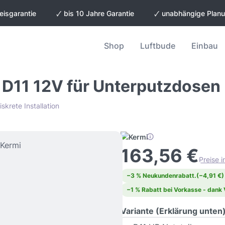
eisgarantie
🗸 bis 10 Jahre Garantie
🗸 unabhängige Plan
Shop
Luftbude
Einbau
l D11 12V für Unterputzdosen
krete Installation
163,56 €
Preise 
−3 % Neukundenrabatt.
(−4,91 €)
−1 % Rabatt bei Vorkasse - dank
Variante (Erklärung unten