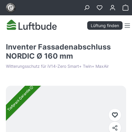
alt springen
Wa
Lüftung finden
Inventer Fassadenabschluss
NORDIC Ø 160 mm
Witterungsschutz für iV14-Zero Smart+ Twin+ MaxAir
Bildergalerie überspringen
Tiefpreis Garantie