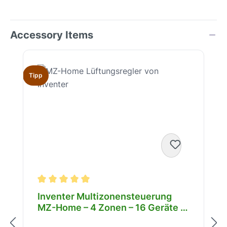
Accessory Items
Produktgalerie überspringen
Tipp
Durchschnittliche Bewertung von 5 von 5 Sterne
Inventer Multizonensteuerung
MZ-Home – 4 Zonen – 16 Geräte –
Clust-Air-Technologie –