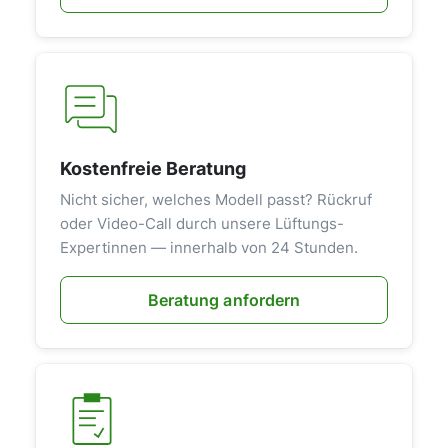
Überschreitung von Grenzwerten
ebenfalls automatisch in den Modus
"Durchlüften" wechseln. So atmen Sie
und Ihre Familie stets gesunde,
schadstoffarme und optimal
temperierte Luft.Vielseitige
Betriebsmodi für jeden BedarfDer MZ-
Kostenfreie Beratung
Home bietet verschiedene
Nicht sicher, welches Modell passt? Rückruf
Betriebsarten, die sich flexibel an Ihre
oder Video-Call durch unsere Lüftungs-
Anforderungen anpassen lassen:
Expertinnen — innerhalb von 24 Stunden.
"Entfeuchtung (EF)" für schnellen
Feuchtigkeitsabbau, "Durchlüftung
Beratung anfordern
(DL)" für kühle Frischluftzufuhr ohne
Wärmerückgewinnung,
"Wärmerückgewinnung (WRG)" für
energieeffizienten Luftaustausch und
die "Pause-Funktion" für temporäre
Abschaltung. Diese Vielfalt garantiert