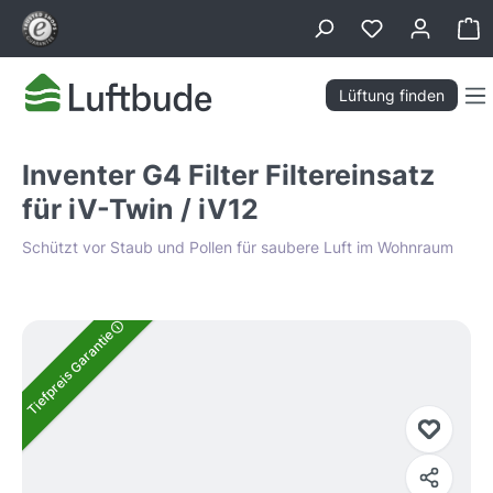
alt springen
Wa
Lüftung finden
Inventer G4 Filter Filtereinsatz
für iV-Twin / iV12
Schützt vor Staub und Pollen für saubere Luft im Wohnraum
Bildergalerie überspringen
Tiefpreis Garantie