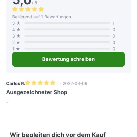
/ 5
Durchschnittliche Bewertung von 5 von 5 Sternen
Basierend auf 1 Bewertungen
5 ★
1
4 ★
0
3 ★
0
2 ★
0
1 ★
0
Bewertung schreiben
Carlos R.
· 2022-08-09
Durchschnittliche Bewertung von 5 von 5 Sternen
Ausgezeichneter Shop
-
Wir begleiten dich vor dem Kauf