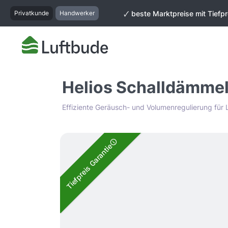
springen
Zur Hauptnavigation springen
Privatkunde
Handwerker
🗸 beste Marktpreise mit Tiefpr
Helios Schalldämme
Effiziente Geräusch- und Volumenregulierung für
Bildergalerie überspringen
Tiefpreis Garantie