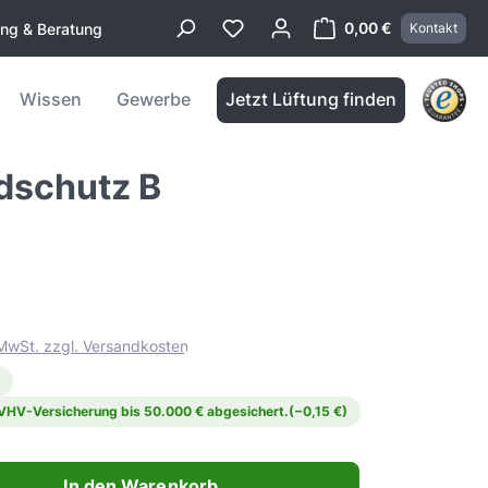
0,00 €
ung & Beratung
Kontakt
Warenkorb enthä
Wissen
Gewerbe
Jetzt Lüftung finden
dschutz B
. MwSt. zzgl. Versandkosten
 VHV-Versicherung bis 50.000 € abgesichert.
(−0,15 €)
ahl: Gib den gewünschten Wert ein oder benutze die Schaltflächen 
In den Warenkorb