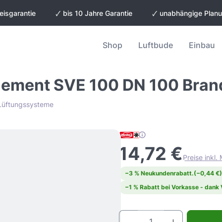
eisgarantie
🗸 bis 10 Jahre Garantie
🗸 unabhängige Plan
Shop
Luftbude
Einbau
lement SVE 100 DN 100 Bran
 Lüftungssysteme
14,72 €
Preise inkl
−3 % Neukundenrabatt.
(−0,44 €)
−1 % Rabatt bei Vorkasse - dank
Produkt Anz