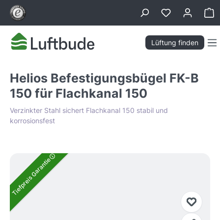
alt springen
Wa
Lüftung finden
Helios Befestigungsbügel FK-B
150 für Flachkanal 150
Verzinkter Stahl sichert Flachkanal 150 stabil und
korrosionsfest
Bildergalerie überspringen
Tiefpreis Garantie