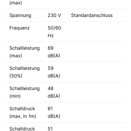
(max)
Spannung
230 V
Standardanschluss
Frequenz
50/60
Hz
Schallleistung
69
(max)
dB(A)
Schallleistung
59
(50%)
dB(A)
Schallleistung
48
(min)
dB(A)
Schalldruck
61
(max, in 1m)
dB(A)
Schalldruck
51