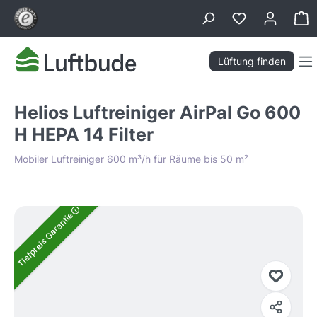
alt springen
Wa
Lüftung finden
Helios Luftreiniger AirPal Go 600
H HEPA 14 Filter
Mobiler Luftreiniger 600 m³/h für Räume bis 50 m²
Bildergalerie überspringen
Tiefpreis Garantie