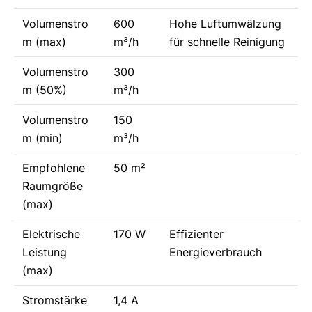
Volumenstro
600
Hohe Luftumwälzung
m (max)
m³/h
für schnelle Reinigung
Volumenstro
300
m (50%)
m³/h
Volumenstro
150
m (min)
m³/h
Empfohlene
50 m²
Raumgröße
(max)
Elektrische
170 W
Effizienter
Leistung
Energieverbrauch
(max)
Stromstärke
1,4 A