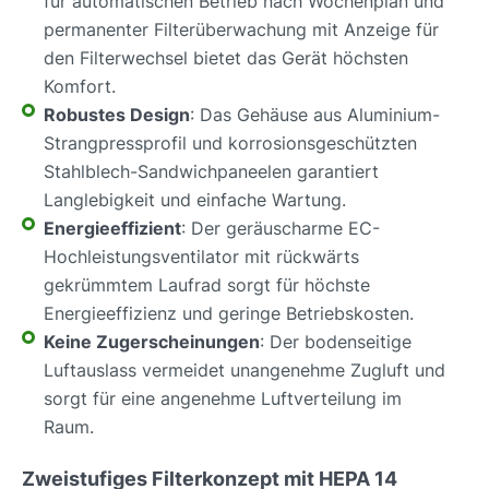
für automatischen Betrieb nach Wochenplan und
permanenter Filterüberwachung mit Anzeige für
den Filterwechsel bietet das Gerät höchsten
Komfort.
Robustes Design
: Das Gehäuse aus Aluminium-
Strangpressprofil und korrosionsgeschützten
Stahlblech-Sandwichpaneelen garantiert
Langlebigkeit und einfache Wartung.
Energieeffizient
: Der geräuscharme EC-
Hochleistungsventilator mit rückwärts
gekrümmtem Laufrad sorgt für höchste
Energieeffizienz und geringe Betriebskosten.
Keine Zugerscheinungen
: Der bodenseitige
Luftauslass vermeidet unangenehme Zugluft und
sorgt für eine angenehme Luftverteilung im
Raum.
Zweistufiges Filterkonzept mit HEPA 14