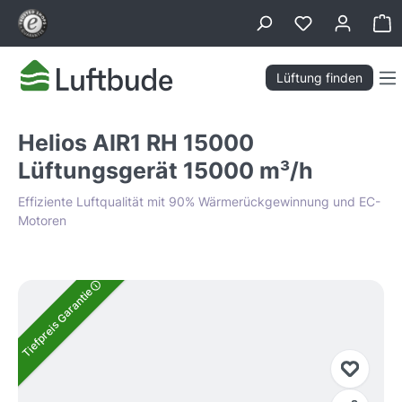
alt springen
Wa
Lüftung finden
Helios AIR1 RH 15000
Lüftungsgerät 15000 m³/h
Effiziente Luftqualität mit 90% Wärmerückgewinnung und EC-
Motoren
Bildergalerie überspringen
Tiefpreis Garantie