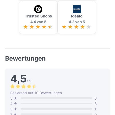
Trusted Shops
Idealo
4.4 von 5
4.2 von 5
Bewertungen
4,5
/ 5
Durchschnittliche Bewertung von 4.5 von 5 Sternen
Basierend auf 10 Bewertungen
5 ★
6
4 ★
3
3 ★
1
2 ★
0