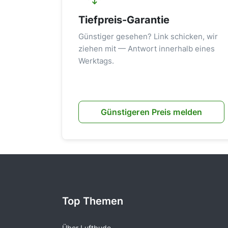
Tiefpreis-Garantie
Günstiger gesehen? Link schicken, wir
ziehen mit — Antwort innerhalb eines
Werktags.
Günstigeren Preis melden
Top Themen
Über Luftbude