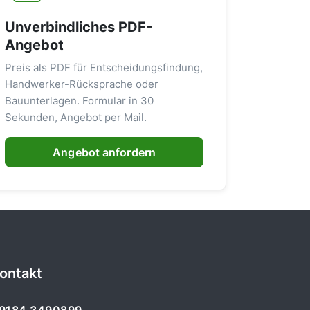
Unverbindliches PDF-
Angebot
Preis als PDF für Entscheidungsfindung,
Handwerker-Rücksprache oder
Bauunterlagen. Formular in 30
Sekunden, Angebot per Mail.
Angebot anfordern
ontakt