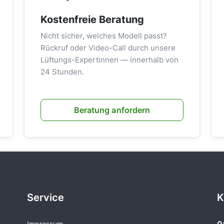
Kostenfreie Beratung
Nicht sicher, welches Modell passt?
Rückruf oder Video-Call durch unsere
Lüftungs-Expertinnen — innerhalb von
24 Stunden.
Beratung anfordern
Service
K
Impressum