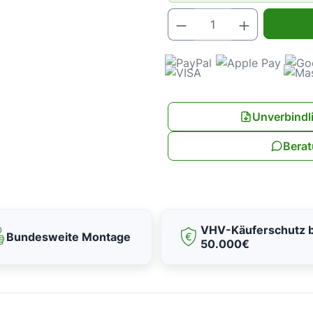
Produkt Anz
Unverbindl
Berat
VHV-Käuferschutz b
Bundesweite Montage
50.000€