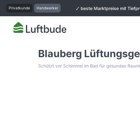
springen
Zur Hauptnavigation springen
Privatkunde
Handwerker
🗸 beste Marktpreise mit Tiefpr
Blauberg Lüftungsge
Schützt vor Schimmel im Bad für gesundes Raum
Bildergalerie überspringen
Tiefpreis Garantie