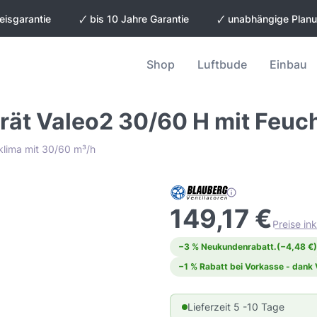
eisgarantie
🗸 bis 10 Jahre Garantie
🗸 unabhängige Plan
Shop
Luftbude
Einbau
rät Valeo2 30/60 H mit Feuc
klima mit 30/60 m³/h
149,17 €
Preise in
−3 % Neukundenrabatt.
(−4,48 €)
−1 % Rabatt bei Vorkasse - dank
Lieferzeit 5 -10 Tage