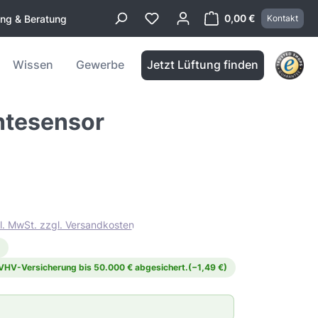
0,00 €
ung & Beratung
Kontakt
Warenkorb enthä
Wissen
Gewerbe
Jetzt Lüftung finden
htesensor
kl. MwSt. zzgl. Versandkosten
 VHV-Versicherung bis 50.000 € abgesichert.
(−1,49 €)