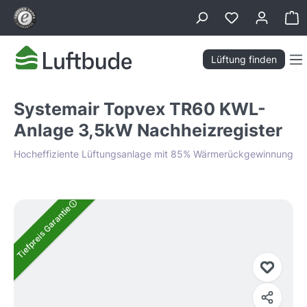
alt springen
Wa
Lüftung finden
Systemair Topvex TR60 KWL-
Anlage 3,5kW Nachheizregister
Hocheffiziente Lüftungsanlage mit 85% Wärmerückgewinnung
Bildergalerie überspringen
Tiefpreis Garantie