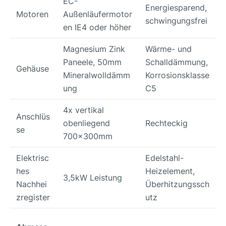
EC-
Energiesparend,
Motoren
Außenläufermotor
schwingungsfrei
en IE4 oder höher
Magnesium Zink
Wärme- und
Paneele, 50mm
Schalldämmung,
Gehäuse
Mineralwolldämm
Korrosionsklasse
ung
C5
4x vertikal
Anschlüs
obenliegend
Rechteckig
se
700x300mm
Elektrisc
Edelstahl-
hes
Heizelement,
3,5kW Leistung
Nachhei
Überhitzungssch
zregister
utz