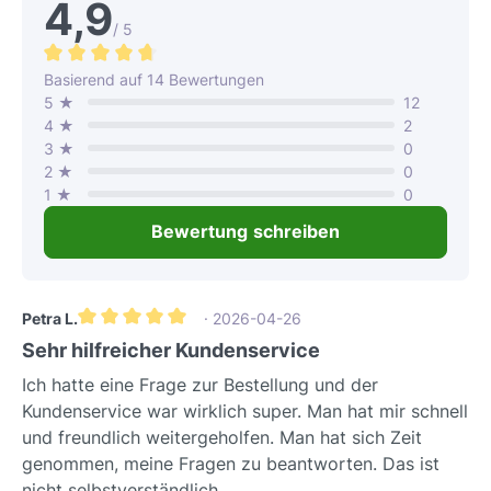
4,9
/ 5
Durchschnittliche Bewertung von 4.8 von 5 Sternen
Basierend auf 14 Bewertungen
5 ★
12
4 ★
2
3 ★
0
2 ★
0
1 ★
0
Bewertung schreiben
Petra L.
· 2026-04-26
Durchschnittliche Bewertung von 5 von 5 Sternen
Sehr hilfreicher Kundenservice
Ich hatte eine Frage zur Bestellung und der
Kundenservice war wirklich super. Man hat mir schnell
und freundlich weitergeholfen. Man hat sich Zeit
genommen, meine Fragen zu beantworten. Das ist
nicht selbstverständlich.