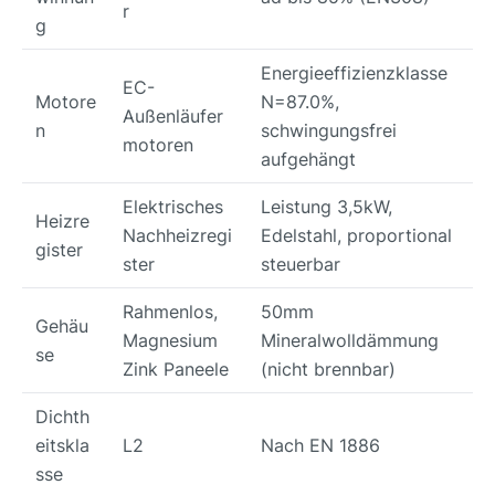
r
g
Energieeffizienzklasse
EC-
Motore
N=87.0%,
Außenläufer
n
schwingungsfrei
motoren
aufgehängt
Elektrisches
Leistung 3,5kW,
Heizre
Nachheizregi
Edelstahl, proportional
gister
ster
steuerbar
Rahmenlos,
50mm
Gehäu
Magnesium
Mineralwolldämmung
se
Zink Paneele
(nicht brennbar)
Dichth
eitskla
L2
Nach EN 1886
sse