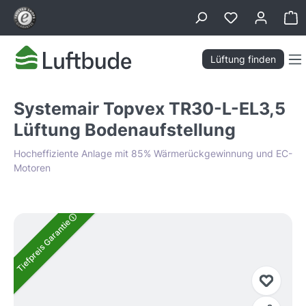
alt springen
Wa
Lüftung finden
Systemair Topvex TR30-L-EL3,5
Lüftung Bodenaufstellung
Hocheffiziente Anlage mit 85% Wärmerückgewinnung und EC-
Motoren
Bildergalerie überspringen
Tiefpreis Garantie