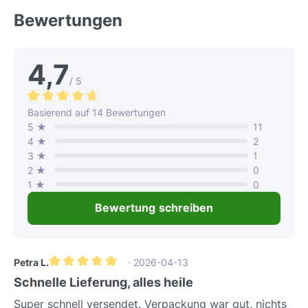
Bewertungen
4,7
/ 5
Durchschnittliche Bewertung von 4.7 von 5 Sternen
Basierend auf 14 Bewertungen
5 ★
11
4 ★
2
3 ★
1
2 ★
0
1 ★
0
Bewertung schreiben
Petra L.
· 2026-04-13
Durchschnittliche Bewertung von 5 von 5 Sternen
Schnelle Lieferung, alles heile
Super schnell versendet. Verpackung war gut, nichts