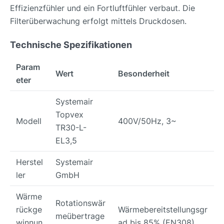
Effizienzfühler und ein Fortluftfühler verbaut. Die
Filterüberwachung erfolgt mittels Druckdosen.
Technische Spezifikationen
Param
Wert
Besonderheit
eter
Systemair
Topvex
Modell
400V/50Hz, 3~
TR30-L-
EL3,5
Herstel
Systemair
ler
GmbH
Wärme
Rotationswär
rückge
Wärmebereitstellungsgr
meübertrage
winnun
ad bis 85% (EN308)