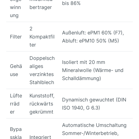
bis 86%
winn
bertrager
ung
2
Außenluft: ePM1 60% (F7),
Filter
Kompaktfil
Abluft: ePM10 50% (M5)
ter
Doppelsch
Isoliert mit 20 mm
Gehä
aliges
Mineralwolle (Wärme- und
use
verzinktes
Schalldämmung)
Stahlblech
Lüfte
Kunststoff,
Dynamisch gewuchtet (DIN
rräd
rückwärts
ISO 1940, G 6.3)
er
gekrümmt
Automatische Umschaltung
Bypa
Sommer-/Winterbetrieb,
sskla
Integriert