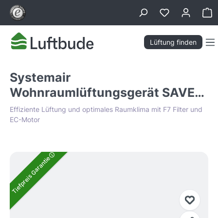
alt springen
Wa
Lüftung finden
Systemair
Wohnraumlüftungsgerät SAVE
VSC 100 mit 86% WRG
Effiziente Lüftung und optimales Raumklima mit F7 Filter und
EC-Motor
Bildergalerie überspringen
Tiefpreis Garantie