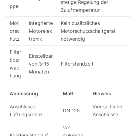
stetige Regelung der
ppe
Zulufttemperatur
Mot
Integrierte
Kein zusätzliches
orsc
Motorelek
Motorschutzschaltgerät
hutz
tronik
notwendig
Filter
Einstellbar
über
von 3-15
Filterstandzeit
wac
Monaten
hung
Abmessung
Maß
Hinweis
Anschlüsse
Vier seitliche
DN 125
Lüftungsrohre
Anschlüsse
½?
Kondensatablauf
Außenge