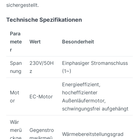
sichergestellt.
Technische Spezifikationen
Para
mete
Wert
Besonderheit
r
Span
230V/50H
Einphasiger Stromanschluss
nung
z
(1~)
Energieeffizient,
Mot
hocheffizienter
EC-Motor
or
Außenläufermotor,
schwingungsfrei aufgehängt
Wär
merü
Gegenstro
Wärmebereitstellungsgrad
ckge
mwärmeü