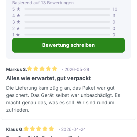
Durchschnittliche Bewertung von 4.7 von 5 Sternen
Basierend auf 13 Bewertungen
5 ★
10
4 ★
3
3 ★
0
2 ★
0
1 ★
0
Bewertung schreiben
Markus S.
· 2026-05-28
Durchschnittliche Bewertung von 5 von 5 Sternen
Alles wie erwartet, gut verpackt
Die Lieferung kam zügig an, das Paket war gut
gesichert. Das Gerät selbst war unbeschädigt. Es
macht genau das, was es soll. Wir sind rundum
zufrieden.
Klaus G.
· 2026-04-24
Durchschnittliche Bewertung von 5 von 5 Sternen