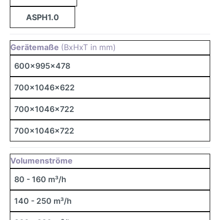
ASPH1.0
Gerätemaße
(BxHxT in mm)
600x995x478
700x1046x622
700x1046x722
700x1046x722
Volumenströme
80 - 160 m³/h
140 - 250 m³/h