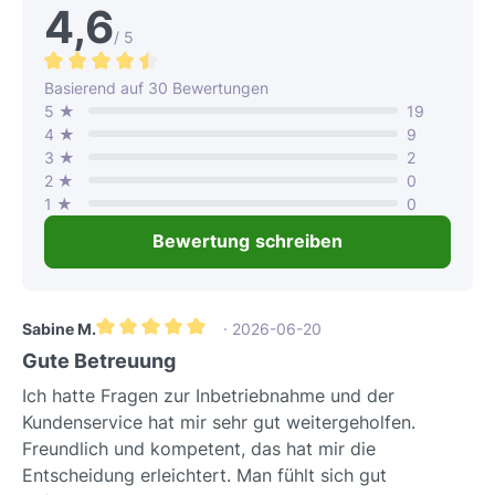
4,6
/ 5
Durchschnittliche Bewertung von 4.5 von 5 Sternen
Basierend auf 30 Bewertungen
5 ★
19
4 ★
9
3 ★
2
2 ★
0
1 ★
0
Bewertung schreiben
Sabine M.
· 2026-06-20
Durchschnittliche Bewertung von 5 von 5 Sternen
Gute Betreuung
Ich hatte Fragen zur Inbetriebnahme und der
Kundenservice hat mir sehr gut weitergeholfen.
Freundlich und kompetent, das hat mir die
Entscheidung erleichtert. Man fühlt sich gut