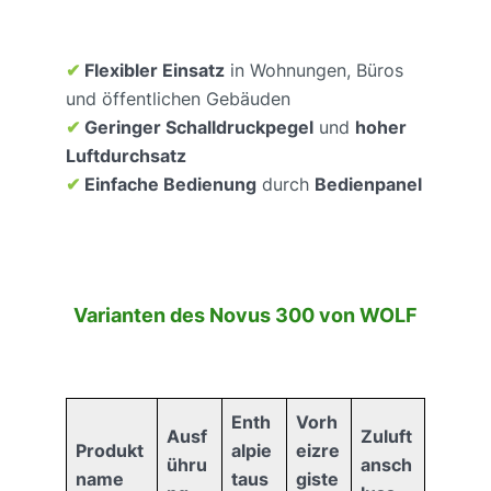
✔
Flexibler Einsatz
in Wohnungen, Büros
und öffentlichen Gebäuden
✔
Geringer Schalldruckpegel
und
hoher
Luftdurchsatz
✔
Einfache Bedienung
durch
Bedienpanel
Varianten des Novus 300 von WOLF
Enth
Vorh
Ausf
Zuluft
Produkt
alpie
eizre
ühru
ansch
name
taus
giste