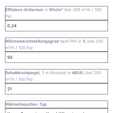
Effizienz-Kriterium
in
Wh/m³
(bei 200 m³/h / 100
Pa)
0,24
Wärmebereitstellungsgrad
nach PHI in
%
(bei 200
m³/h / 100 Pa)
93
Schalldruckpegel
, 3 m Abstand in
dB(A)
(bei 200
m³/h / 100 Pa)
21
Wärmetauscher-Typ