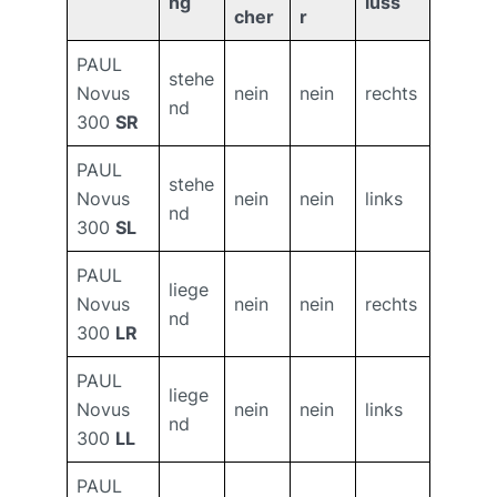
ng
luss
cher
r
PAUL
stehe
Novus
nein
nein
rechts
nd
300
SR
PAUL
stehe
Novus
nein
nein
links
nd
300
SL
PAUL
liege
Novus
nein
nein
rechts
nd
300
LR
PAUL
liege
Novus
nein
nein
links
nd
300
LL
PAUL