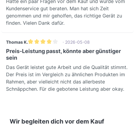
Hatte ein paar Fragen vor dem Kauf und wurde vom
Zehnder, einem führenden Spezialisten
Kundenservice gut beraten. Man hat sich Zeit
für Komfortlüftungssysteme. Zehnder
genommen und mir geholfen, das richtige Gerät zu
steht für erstklassige Qualität,
finden. Vielen Dank dafür.
Langlebigkeit und innovative Lösungen
im Bereich Raumklima, die höchste
Standards erfüllen.Sorgen Sie jetzt für
Thomas K.
· 2026-05-08
ein gesundes und energieeffizientes
Durchschnittliche Bewertung von 4 von 5 Sternen
Preis-Leistung passt, könnte aber günstiger
Zuhause!Entdecken Sie die Vorteile des
sein
Zehnder Novus 300 und schaffen Sie
ein unvergleichlich frisches Raumklima
Das Gerät leistet gute Arbeit und die Qualität stimmt.
für sich und Ihre Familie. Wir beraten
Der Preis ist im Vergleich zu ähnlichen Produkten im
Sie gerne bei der Auswahl des
Rahmen, aber vielleicht nicht das allerbeste
passenden Lüftungssystems.
Schnäppchen. Für die gebotene Leistung aber okay.
Wir begleiten dich vor dem Kauf