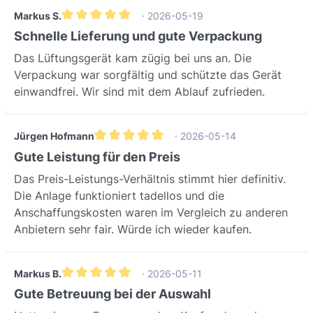
gLiegendFür flexible
Markus S.
· 2026-05-19
Durchschnittliche Bewertung von 5 von 5 Sternen
InstallationZuluftanschlussLinksSpezifis
Schnelle Lieferung und gute Verpackung
che
Das Lüftungsgerät kam zügig bei uns an. Die
AnschlusskonfigurationEinsatzbereiche
Verpackung war sorgfältig und schützte das Gerät
& AnwendungsszenarienIdeal für
einwandfrei. Wir sind mit dem Ablauf zufrieden.
Einfamilienhäuser und größere
Wohnungen, die eine durchgängig
frische und gesunde Raumluft
Jürgen Hofmann
· 2026-05-14
erfordern.Perfekt geeignet für
Durchschnittliche Bewertung von 5 von 5 Stern
Gute Leistung für den Preis
Allergiker und sensible Personen, da
Das Preis-Leistungs-Verhältnis stimmt hier definitiv.
die effektive Filterung Pollen und
Die Anlage funktioniert tadellos und die
Feinstaub reduziert.Optimale Lösung
Anschaffungskosten waren im Vergleich zu anderen
für energiebewusste Bauherren und
Anbietern sehr fair. Würde ich wieder kaufen.
Sanierer, die Wert auf höchste
Energieeffizienz und Komfort
legen.Hersteller & QualitätDas Zehnder
Markus B.
· 2026-05-11
Komfort-Lüftungsgerät Novus 300
Durchschnittliche Bewertung von 5 von 5 Sternen
Gute Betreuung bei der Auswahl
stammt vom renommierten Hersteller