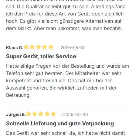
VentilatorenAusgestattet mit
soll. Die Qualität scheint gut zu sein. Allerdings fand
modernsten EC Volumenkonstant-
ich den Preis für diese Art von Gerät doch ziemlich
Ventilatoren, passt sich das Gerät
hoch. Es gibt vielleicht günstigere Alternativen auf
dynamisch an die Anforderungen
dem Markt. Aber man bekommt, was man bezahlt.
an.Dies garantiert einen konstanten
und bedarfsgerechten
Luftvolumenstrom von bis zu 300 m³/h
Klaus G.
· 2026-05-30
(bei 150 Pa), unabhängig von
Durchschnittliche Bewertung von 5 von 5 Sternen
Super Gerät, toller Service
Filterverschmutzung oder
Hatte einige Fragen vor der Bestellung und wurde am
schwankendem
Telefon sehr gut beraten. Der Mitarbeiter war sehr
Luftwiderstand.Technische
kompetent und freundlich. Das hat mir bei der
SpezifikationenParameterWertBesonde
Auswahl geholfen. Bin wirklich zufrieden mit der
rheitLuftvolumenstrom300 m³/h (bei
Betreuung.
150 Pa)Hohe Kapazität für
WohnräumeEnergieeffizienzklasseA+H
öchste Effizienz, geringer
Jürgen B.
· 2026-05-30
VerbrauchSpannung230 VStandard-
Durchschnittliche Bewertung von 5 von 5 Sternen
Schnelle Lieferung und gute Verpackung
NetzanschlussAnzahl der
Phasen1EinphasenanschlussElektrischer
Das Gerät war sehr schnell da, ich hatte nicht damit