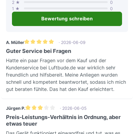
2 ★
0
Kreuzgegenstrom-
1 ★
0
Wärmetauscher.Dieser tauscht
Bewertung schreiben
Wärmeenergie zwischen Zu- und Abluft
aus, wodurch bis zu 90% der Wärme
zurückgewonnen und somit
Heizenergie gespart
A. Müller
· 2026-06-09
Durchschnittliche Bewertung von 5 von 5 Sternen
wird.Automatischer Sommer-
Guter Service bei Fragen
BypassDer integrierte 100%
Hatte ein paar Fragen vor dem Kauf und der
automatische Sommer-Bypass
Kundenservice bei Luftbude.de war wirklich sehr
ermöglicht es, in kühleren
freundlich und hilfsbereit. Meine Anliegen wurden
Sommernächten die Außenluft
schnell und kompetent beantwortet, sodass ich mich
unverändert ins Gebäude zu leiten.Dies
gut beraten fühlte. Das hat den Kauf erleichtert.
sorgt für natürliche Kühlung und
verhindert unerwünschte
Wärmeeinträge, was den Wohnkomfort
Jürgen P.
· 2026-06-05
in den wärmeren Monaten erheblich
Durchschnittliche Bewertung von 3 von 5 Sternen
Preis-Leistungs-Verhältnis in Ordnung, aber
steigert.Intelligente EC
etwas teuer
Volumenkonstant-
Das Gerät funktioniert einwandfrei und tut, was es