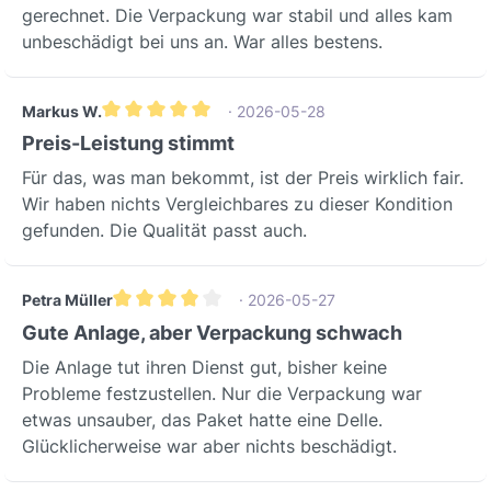
AnschlussAnschlusskabel mit
gerechnet. Die Verpackung war stabil und alles kam
SchutzkontaktsteckerKomfortable
unbeschädigt bei uns an. War alles bestens.
InstallationVersorgungsfilterISO
ePM10Hohe Filterleistung für Zuluft
Markus W.
· 2026-05-28
(60% Effizienz)AbluftfilterISO
Durchschnittliche Bewertung von 5 von 5 Sternen
Preis-Leistung stimmt
ePM10Hohe Filterleistung für Abluft
(60% Effizienz)Sommer-BypassJa
Für das, was man bekommt, ist der Preis wirklich fair.
(100% automatisch)Natürliche Kühlung
Wir haben nichts Vergleichbares zu dieser Kondition
in warmen PeriodenKabelgebundene
gefunden. Die Qualität passt auch.
KontrolleinheitJaZur einfachen
SteuerungHeizelementNeinKeine
Petra Müller
· 2026-05-27
integrierte
Durchschnittliche Bewertung von 4 von 5 Sternen
HeizungAbmessungMaßHinweisBreite7
Gute Anlage, aber Verpackung schwach
92 mmKompakte BauweiseHöhe952
Die Anlage tut ihren Dienst gut, bisher keine
mmOptimiert für
Probleme festzustellen. Nur die Verpackung war
WandmontageTiefe591 mmGeringer
etwas unsauber, das Paket hatte eine Delle.
PlatzbedarfGewicht50 kgRobust und
Glücklicherweise war aber nichts beschädigt.
stabilNenndurchmesser Kanal160
mmStandardanschlussgrößeAusrichtun