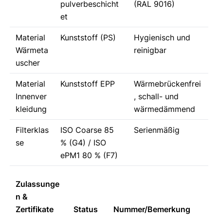
pulverbeschicht
(RAL 9016)
et
Material
Kunststoff (PS)
Hygienisch und
Wärmeta
reinigbar
uscher
Material
Kunststoff EPP
Wärmebrückenfrei
Innenver
, schall- und
kleidung
wärmedämmend
Filterklas
ISO Coarse 85
Serienmäßig
se
% (G4) / ISO
ePM1 80 % (F7)
Zulassunge
n &
Zertifikate
Status
Nummer/Bemerkung