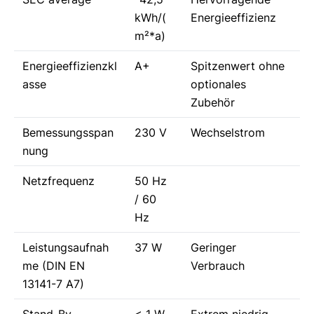
kWh/(
Energieeffizienz
m²*a)
Energieeffizienzkl
A+
Spitzenwert ohne
asse
optionales
Zubehör
Bemessungsspan
230 V
Wechselstrom
nung
Netzfrequenz
50 Hz
/ 60
Hz
Leistungsaufnah
37 W
Geringer
me (DIN EN
Verbrauch
13141-7 A7)
Stand-By-
< 1 W
Extrem niedrig