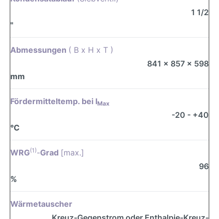
1 1/2
"
Abmessungen
( B x H x T )
841 x 857 x 598
mm
Fördermitteltemp. bei I
Max
-20 - +40
°C
(1)
WRG
-
Grad
[max.]
96
%
Wärmetauscher
Kreuz-Gegenstrom oder Enthalpie-Kreuz-