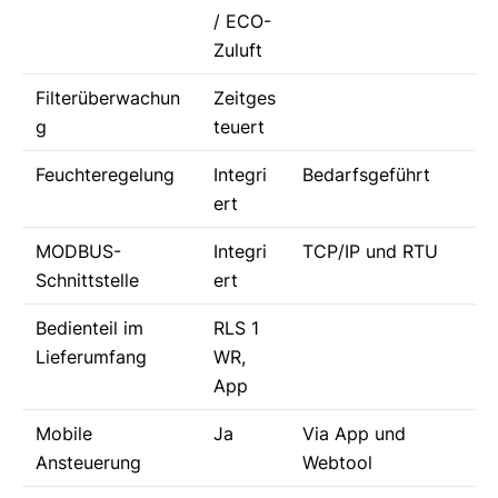
/ ECO-
Zuluft
Filterüberwachun
Zeitges
g
teuert
Feuchteregelung
Integri
Bedarfsgeführt
ert
MODBUS-
Integri
TCP/IP und RTU
Schnittstelle
ert
Bedienteil im
RLS 1
Lieferumfang
WR,
App
Mobile
Ja
Via App und
Ansteuerung
Webtool