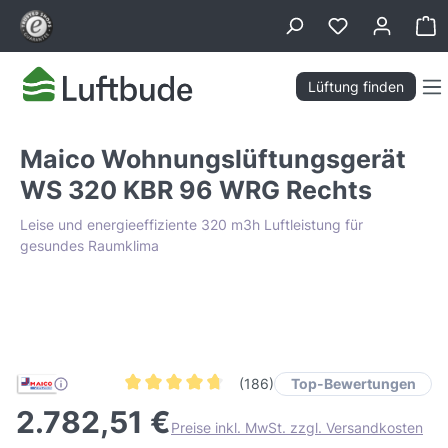
alt springen
Wa
Lüftung finden
Maico Wohnungslüftungsgerät
WS 320 KBR 96 WRG Rechts
Leise und energieeffiziente 320 m3h Luftleistung für
gesundes Raumklima
Bildergalerie überspringen
Tiefpreis Garantie
Top-Bewertungen
(186)
Durchschnittliche Bewertung von 4.7 von 5 Stern
2.782,51 €
Preise inkl. MwSt. zzgl. Versandkosten