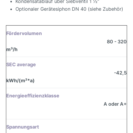
Kondensatablauf über Siebventil 1 ½“
Optionaler Gerätesiphon DN 40 (siehe Zubehör)
Fördervolumen
80 - 320
m³/h
SEC average
-42,5
kWh/(m²*a)
Energieeffizienzklasse
A oder A+
Spannungsart