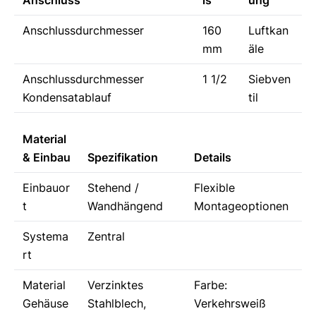
Anschlussdurchmesser
160
Luftkan
mm
äle
Anschlussdurchmesser
1 1/2
Siebven
Kondensatablauf
til
Material
& Einbau
Spezifikation
Details
Einbauor
Stehend /
Flexible
t
Wandhängend
Montageoptionen
Systema
Zentral
rt
Material
Verzinktes
Farbe:
Gehäuse
Stahlblech,
Verkehrsweiß