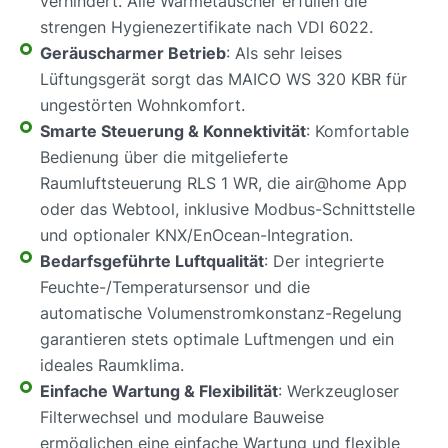
verhindert. Alle Wärmetauscher erfüllen die
strengen Hygienezertifikate nach VDI 6022.
Geräuscharmer Betrieb
: Als sehr leises
Lüftungsgerät sorgt das MAICO WS 320 KBR für
ungestörten Wohnkomfort.
Smarte Steuerung & Konnektivität
: Komfortable
Bedienung über die mitgelieferte
Raumluftsteuerung RLS 1 WR, die air@home App
oder das Webtool, inklusive Modbus-Schnittstelle
und optionaler KNX/EnOcean-Integration.
Bedarfsgeführte Luftqualität
: Der integrierte
Feuchte-/Temperatursensor und die
automatische Volumenstromkonstanz-Regelung
garantieren stets optimale Luftmengen und ein
ideales Raumklima.
Einfache Wartung & Flexibilität
: Werkzeugloser
Filterwechsel und modulare Bauweise
ermöglichen eine einfache Wartung und flexible