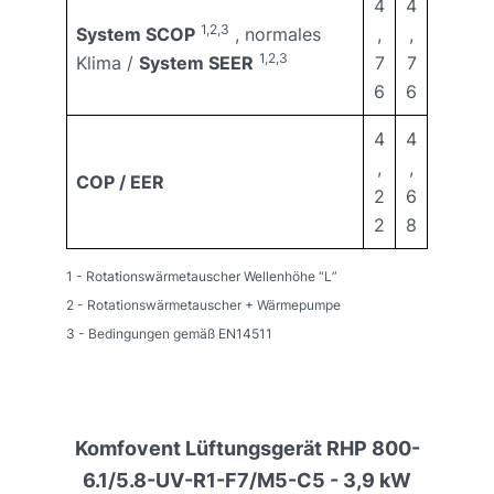
4
4
1,2,3
System SCOP
, normales
,
,
1,2,3
Klima /
System SEER
7
7
6
6
4
4
,
,
COP / EER
2
6
2
8
1 - Rotationswärmetauscher Wellenhöhe “L”
2 - Rotationswärmetauscher + Wärmepumpe
3 - Bedingungen gemäß EN14511
Komfovent Lüftungsgerät RHP 800-
6.1/5.8-UV-R1-F7/M5-C5 - 3,9 kW