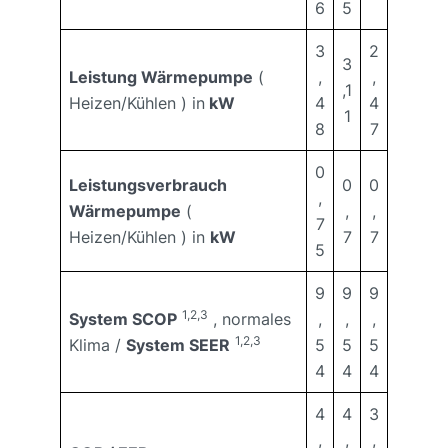
6
5
3
2
3
Leistung Wärmepumpe
(
,
,
,1
Heizen/Kühlen ) in
kW
4
4
1
8
7
0
Leistungsverbrauch
0
0
,
Wärmepumpe
(
,
,
7
Heizen/Kühlen ) in
kW
7
7
5
9
9
9
1,2,3
System SCOP
, normales
,
,
,
1,2,3
Klima /
System SEER
5
5
5
4
4
4
4
4
3
,
,
,