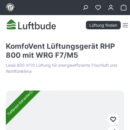
alt springen
Wa
Lüftung finden
KomfoVent Lüftungsgerät RHP
800 mit WRG F7/M5
Leise 800 m³/h Lüftung für energieeffiziente Frischluft und
Wohlfühlklima
Bildergalerie überspringen
Tiefpreis Garantie