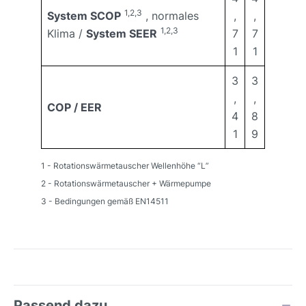
1,2,3
System SCOP
, normales
,
,
1,2,3
Klima /
System SEER
7
7
1
1
3
3
,
,
COP / EER
4
8
1
9
1 - Rotationswärmetauscher Wellenhöhe “L”
2 - Rotationswärmetauscher + Wärmepumpe
3 - Bedingungen gemäß EN14511
Passend dazu