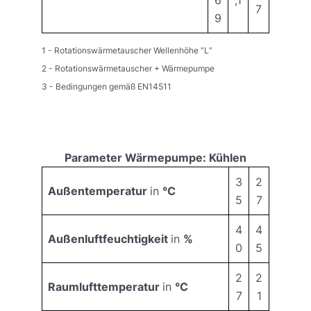
7
9
1 - Rotationswärmetauscher Wellenhöhe “L”
2 - Rotationswärmetauscher + Wärmepumpe
3 - Bedingungen gemäß EN14511
Parameter Wärmepumpe: Kühlen
3
2
Außentemperatur
in
°C
5
7
4
4
Außenluftfeuchtigkeit
in
%
0
5
2
2
Raumlufttemperatur
in
°C
7
1