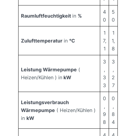
4
5
Raumluftfeuchtigkeit
in
%
0
0
1
1
Zulufttemperatur
in
°C
7,
1,
1
8
3
3
Leistung Wärmepumpe
(
,
,
Heizen/Kühlen ) in
kW
3
2
3
7
0
0
Leistungsverbrauch
,
,
Wärmepumpe
( Heizen/Kühlen )
9
8
in
kW
8
4
4
4