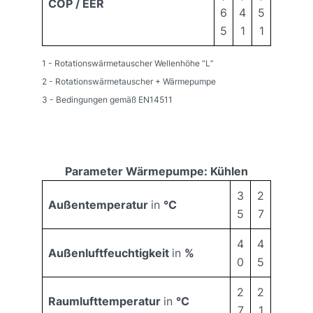
COP / EER
6
4
5
5
1
1
1 - Rotationswärmetauscher Wellenhöhe “L”
2 - Rotationswärmetauscher + Wärmepumpe
3 - Bedingungen gemäß EN14511
Parameter Wärmepumpe: Kühlen
3
2
Außentemperatur
in
°C
5
7
4
4
Außenluftfeuchtigkeit
in
%
0
5
2
2
Raumlufttemperatur
in
°C
7
1