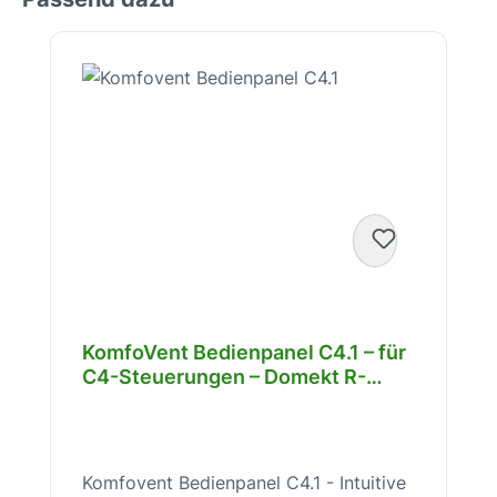
Produktgalerie überspringen
KomfoVent Bedienpanel C4.1 – für
C4-Steuerungen – Domekt R-
190/200 – Farb-Touchscreen – m.
Thermometer/Hygrometer –
745201515
Komfovent Bedienpanel C4.1 - Intuitive