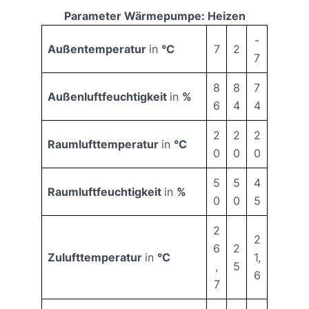
Parameter Wärmepumpe: Heizen
-
Außentemperatur
in
°C
7
2
7
8
8
7
Außenluftfeuchtigkeit
in
%
6
4
4
2
2
2
Raumlufttemperatur
in
°C
0
0
0
5
5
4
Raumluftfeuchtigkeit
in
%
0
0
5
2
2
6
2
Zulufttemperatur
in
°C
1,
,
5
6
7