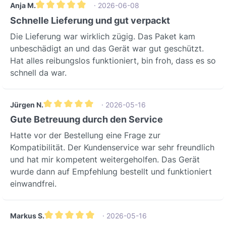
SynthetikFeuchtigkeitsbeständig bis
ist ideal für alle Umgebungen, in denen
Anja M.
· 2026-06-08
100% relativer
Durchschnittliche Bewertung von 5 von 5 Sternen
eine hohe Luftqualität entscheidend ist.
Schnelle Lieferung und gut verpackt
LuftfeuchtigkeitEinsatzbereiche &
Es schützt effektiv vor Allergenen wie
Die Lieferung war wirklich zügig. Das Paket kam
AnwendungsszenarienIdeal für
Pollen und Schimmelsporen, reduziert
unbeschädigt an und das Gerät war gut geschützt.
städtische Wohngebiete und
die Belastung durch Feinstaub und
Hat alles reibungslos funktioniert, bin froh, dass es so
Stadtzentren, wo Feinstaub- und
Verbrennungspartikel (Smog) und
schnell da war.
Abgasbelastung hoch ist.Perfekt für
minimiert das Risiko von
Haushalte in der Nähe von stark
Atemwegserkrankungen. Ob in
befahrenen Straßen oder
Wohnräumen, Büros oder öffentlichen
Jürgen N.
· 2026-05-16
Industriegebieten, um die Luft von
Gebäuden – das Filterset sorgt für eine
Durchschnittliche Bewertung von 5 von 5 Sternen
Gute Betreuung durch den Service
schädlichen Partikeln zu
spürbar reinere und gesündere
reinigen.Empfohlen für Regionen mit
Hatte vor der Bestellung eine Frage zur
Atemluft.Es ist besonders geeignet für
Festbrennstoffheizung, um die
Kompatibilität. Der Kundenservice war sehr freundlich
Allergiker, Asthmatiker und alle, die in
Belastung durch Rauch- und
und hat mir kompetent weitergeholfen. Das Gerät
städtischen oder stark belasteten
Rußpartikel zu minimieren und eine
wurde dann auf Empfehlung bestellt und funktioniert
Gebieten leben und die Luftqualität in
gesunde Raumluft zu
einwandfrei.
ihren Innenräumen maßgeblich
gewährleisten.Hersteller & QualitätDas
verbessern möchten.Hersteller &
RHP 800 U F7+M5 Filterset wird von
QualitätUnsere Filter werden in der EU
Markus S.
· 2026-05-16
CleanFilter nach höchsten
gefertigt und verwenden ausschließlich