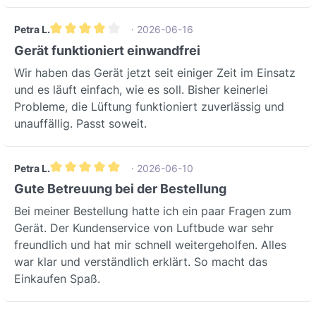
16890)ePM1 70%Höherer Schutz als
AustauschsetHerstellerCleanFilterQualit
ePM1 50/55%Filterklasse (VDI
ätsherstellerHersteller
Petra L.
· 2026-06-16
ISO)ePM10 >=50%Entspricht
Durchschnittliche Bewertung von 4 von 5 Sternen
Produktnummer(n)774100036,
Gerät funktioniert einwandfrei
Filterklasse M5Material3-lagige
774300089ReferenznummernGefilterte
KunstfaserPremium-Qualität (SANDLER
Wir haben das Gerät jetzt seit einiger Zeit im Einsatz
PartikelFeinstaub, Staub, Pollen,
AG, Deutschland)FiltertypMPL
und es läuft einfach, wie es soll. Bisher keinerlei
Schimmelsporen, Verbrennungspartikel,
(Tieffalten-Konstruktion)Für extra
Probleme, die Lüftung funktioniert zuverlässig und
Smog-Partikel, InsektizidstaubBreites
große FilterflächeAnzahl Filter2Im Set
unauffällig. Passt soweit.
SpektrumFiltermaterial3-lagige
enthaltenFiltereffizienz PM1>70%Für
Kunstfaser (Premium, SANDLER
ultrafeine PartikelFiltereffizienz
AG)Langlebig und sicherFiltertypMPL
Petra L.
· 2026-06-10
PM2.5>80%Für
(Tiefenfalte)Extra große
Durchschnittliche Bewertung von 5 von 5 Sternen
Gute Betreuung bei der Bestellung
FeinstaubpartikelFiltereffizienz
FilterflächeHygienestandardsErfülltBes
PM10>93%Für gröbere
Bei meiner Bestellung hatte ich ein paar Fragen zum
tändig gegen mikrobielles Wachstum,
FeinstaubpartikelFiltereffizienz Grob
Gerät. Der Kundenservice von Luftbude war sehr
zertifiziert nach VDI 6022
>10 µm>99%Für Grobstaub und
freundlich und hat mir schnell weitergeholfen. Alles
(Deutschland)AbmessungMaßHinweisL
PollenAbmessungMaßHinweisLänge75
war klar und verständlich erklärt. So macht das
änge750 mmBreite400
0 mmBreite400 mmHöhe46
Einkaufen Spaß.
mmHöhe/Tiefe46
mmEinsatzbereiche &
mmRahmenmaterialKarton oder
AnwendungsszenarienDieses Filterset