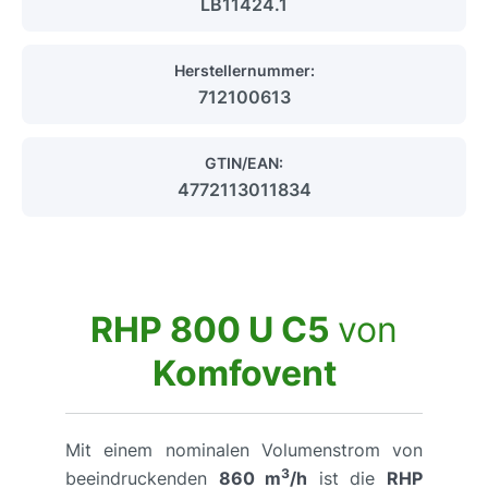
LB11424.1
Herstellernummer:
712100613
GTIN/EAN:
4772113011834
RHP 800 U C5
von
Komfovent
Mit einem nominalen Volumenstrom von
3
beeindruckenden
860 m
/h
ist die
RHP