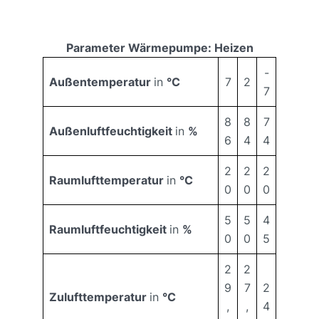
Parameter Wärmepumpe: Heizen
-
Außentemperatur
in
°C
7
2
7
8
8
7
Außenluftfeuchtigkeit
in
%
6
4
4
2
2
2
Raumlufttemperatur
in
°C
0
0
0
5
5
4
Raumluftfeuchtigkeit
in
%
0
0
5
2
2
9
7
2
Zulufttemperatur
in
°C
,
,
4