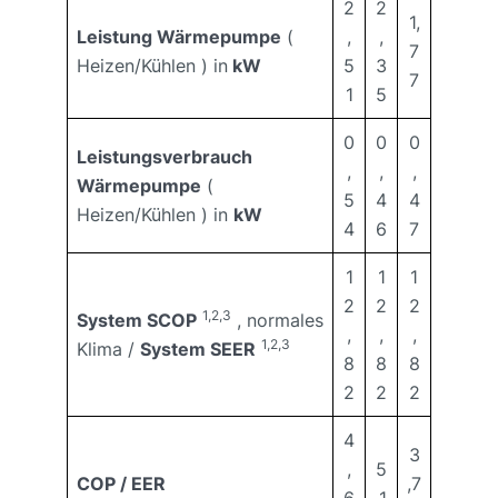
2
2
1,
Leistung Wärmepumpe
(
,
,
7
Heizen/Kühlen ) in
kW
5
3
7
1
5
0
0
0
Leistungsverbrauch
,
,
,
Wärmepumpe
(
5
4
4
Heizen/Kühlen ) in
kW
4
6
7
1
1
1
2
2
2
1,2,3
System SCOP
, normales
,
,
,
1,2,3
Klima /
System SEER
8
8
8
2
2
2
4
3
,
5
COP / EER
,7
6
,1