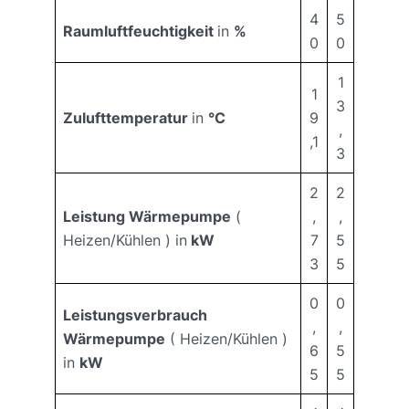
4
5
Raumluftfeuchtigkeit
in
%
0
0
1
1
3
Zulufttemperatur
in
°C
9
,
,1
3
2
2
Leistung Wärmepumpe
(
,
,
Heizen/Kühlen ) in
kW
7
5
3
5
0
0
Leistungsverbrauch
,
,
Wärmepumpe
( Heizen/Kühlen )
6
5
in
kW
5
5