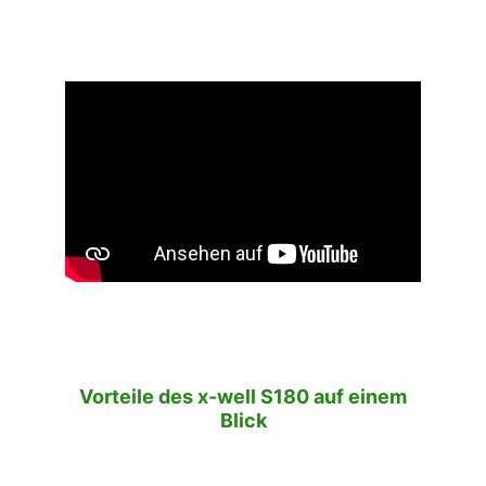
Vorteile des x-well S180 auf einem
Blick