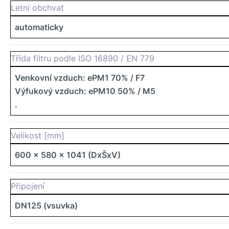
Letní obchvat
automaticky
Třída filtru podle ISO 16890 / EN 779
Venkovní vzduch: ePM1 70% / F7
Výfukový vzduch: ePM10 50% / M5
.
Velikost [mm]
600 x 580 x 1041 (DxŠxV)
Připojení
DN125 (vsuvka)