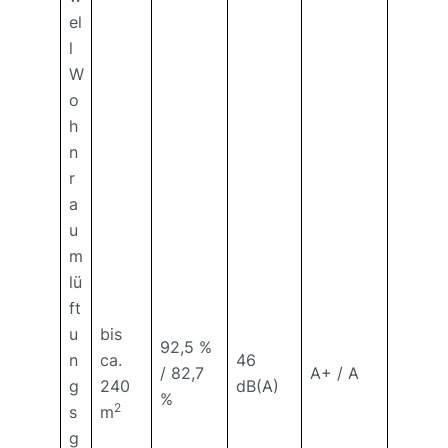
el
l
W
o
h
n
r
a
u
m
lü
ft
u
bis
92,5 %
n
ca.
46
/ 82,7
A+ / A
g
240
dB(A)
%
2
s
m
g