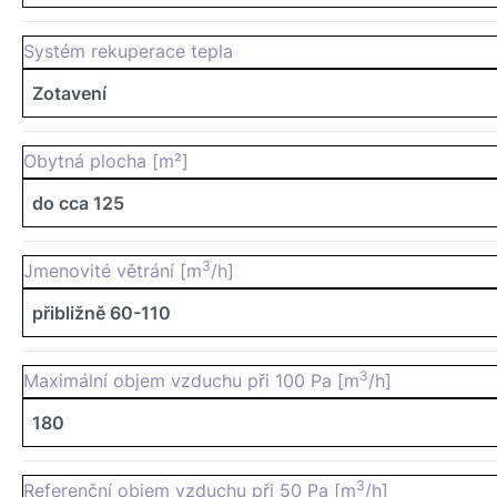
Systém rekuperace tepla
Zotavení
Obytná plocha [m²]
do cca 125
3
Jmenovité větrání [m
/h]
přibližně 60-110
3
Maximální objem vzduchu při 100 Pa [m
/h]
180
3
Referenční objem vzduchu při 50 Pa [m
/h]