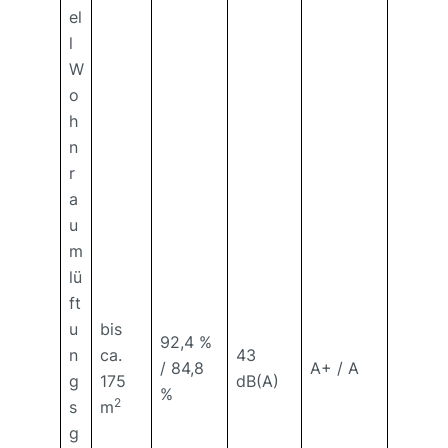
el
l
W
o
h
n
r
a
u
m
lü
ft
u
bis
92,4 %
n
ca.
43
/ 84,8
A+ / A
g
175
dB(A)
%
2
s
m
g