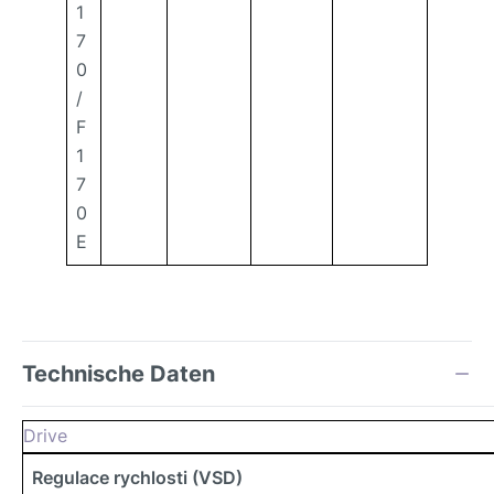
1
7
0
/
F
1
7
0
E
Technische Daten
Drive
Regulace rychlosti (VSD)