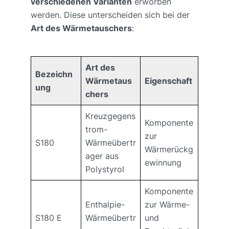
verschiedenen Varianten
erworben
werden. Diese unterscheiden sich bei der
Art des Wärmetauschers
:
Art des
Bezeichn
Wärmetaus
Eigenschaft
ung
chers
Kreuzgegens
Komponente
trom-
zur
S180
Wärmeübertr
Wärmerückg
ager aus
ewinnung
Polystyrol
Komponente
Enthalpie-
zur Wärme-
S180 E
Wärmeübertr
und