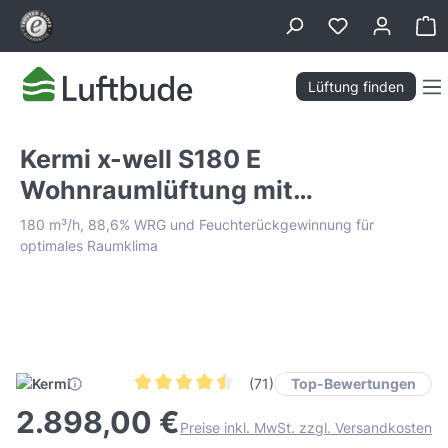
alt springen
Wa
Lüftung finden
Kermi x-well S180 E
Wohnraumlüftung mit
Wärmerückgewinnung
180 m³/h, 88,6% WRG und Feuchterückgewinnung für
optimales Raumklima
Bildergalerie überspringen
Tiefpreis Garantie
Top-Bewertungen
(71)
Durchschnittliche Bewertung von 4.4 von 5 Ste
2.898,00 €
Preise inkl. MwSt. zzgl. Versandkosten