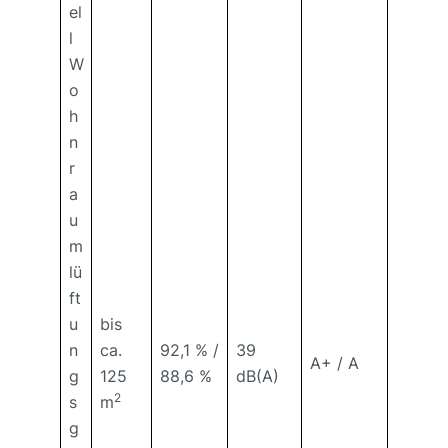
el
l
W
o
h
n
r
a
u
m
lü
ft
u
bis
n
ca.
92,1 % /
39
A+ / A
g
125
88,6 %
dB(A)
2
s
m
g