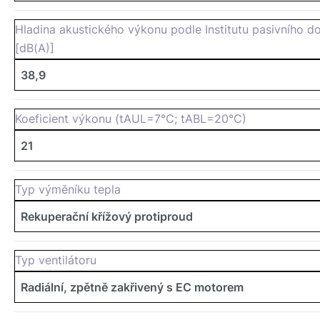
Hladina akustického výkonu podle Institutu pasivního 
[dB(A)]
38,9
Koeficient výkonu (tAUL=7°C; tABL=20°C)
21
Typ výměníku tepla
Rekuperační křížový protiproud
Typ ventilátoru
Radiální, zpětně zakřivený s EC motorem