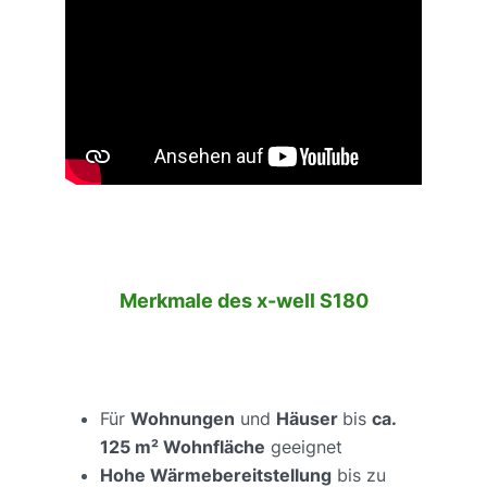
Merkmale des x-well S180
Für
Wohnungen
und
Häuser
bis
ca.
125 m² Wohnfläche
geeignet
Hohe Wärmebereitstellung
bis zu