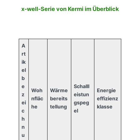
x-well-Serie von Kermi im Überblick
A
rt
ik
el
b
e
Schalll
Woh
Wärme
Energie
z
eistun
nfläc
bereits
effizienz
ei
gspeg
he
tellung
klasse
c
el
h
n
u