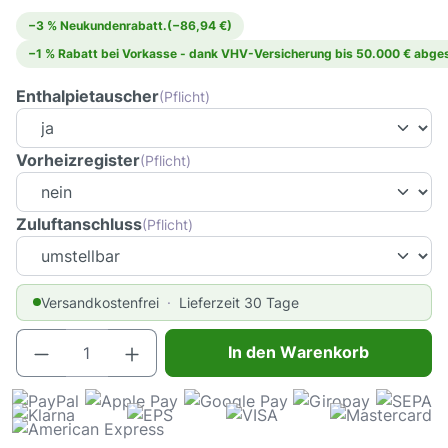
−3 % Neukundenrabatt.
(−86,94 €)
−1 % Rabatt bei Vorkasse - dank VHV-Versicherung bis 50.000 € abges
Enthalpietauscher
(Pflicht)
Vorheizregister
(Pflicht)
Zuluftanschluss
(Pflicht)
Versandkostenfrei
Lieferzeit 30 Tage
Produkt Anzahl: Gib den gewünschten Wert e
In den Warenkorb