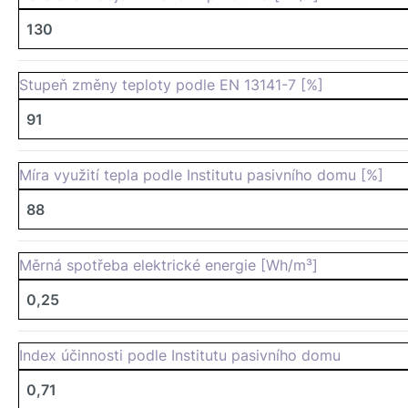
130
Stupeň změny teploty podle EN 13141-7 [%]
91
Míra využití tepla podle Institutu pasivního domu [%]
88
Měrná spotřeba elektrické energie [Wh/m³]
0,25
Index účinnosti podle Institutu pasivního domu
0,71