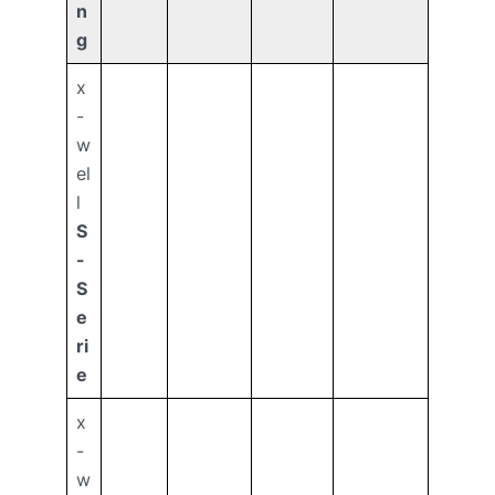
n
g
x
-
w
el
l
S
-
S
e
ri
e
x
-
w