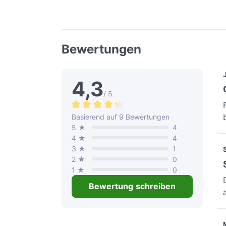
Bewertungen
4,3
/ 5
Durchschnittliche Bewertung von 4.3 vo
Basierend auf 9 Bewertungen
5 ★
4
4 ★
4
3 ★
1
2 ★
0
1 ★
0
Bewertung schreiben