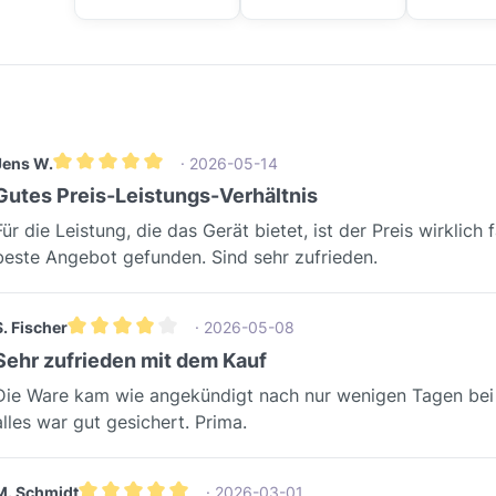
Jens W.
· 2026-05-14
Durchschnittliche Bewertung von 5 von 5 Sternen
Gutes Preis-Leistungs-Verhältnis
Für die Leistung, die das Gerät bietet, ist der Preis wirklich
n 5 Sternen
beste Angebot gefunden. Sind sehr zufrieden.
S. Fischer
· 2026-05-08
Durchschnittliche Bewertung von 4 von 5 Sternen
Sehr zufrieden mit dem Kauf
Die Ware kam wie angekündigt nach nur wenigen Tagen bei
alles war gut gesichert. Prima.
M. Schmidt
· 2026-03-01