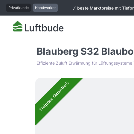
springen
Zur Hauptnavigation springen
Privatkunde
Handwerker
🗸 beste Marktpreise mit Tiefpr
Blauberg S32 Blaubo
Effiziente Zuluft Erwärmung für Lüftungssyste
Bildergalerie überspringen
Tiefpreis Garantie