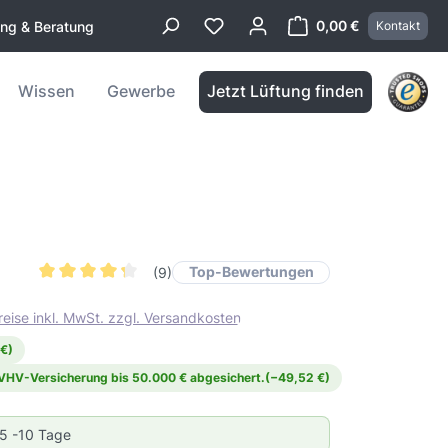
0,00 €
ung & Beratung
Kontakt
Warenkorb enthä
Wissen
Gewerbe
Jetzt Lüftung finden
Top-Bewertungen
(9)
Durchschnittliche Bewertung von 4.3 von 5 Sternen
reise inkl. MwSt. zzgl. Versandkosten
 €)
 VHV-Versicherung bis 50.000 € abgesichert.
(−49,52 €)
 5 -10 Tage