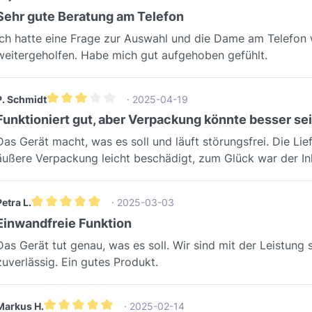
Durchschnittliche Bewertung von 4 von 5 Sternen
Sehr gute Beratung am Telefon
Ich hatte eine Frage zur Auswahl und die Dame am Telefon w
weitergeholfen. Habe mich gut aufgehoben gefühlt.
P. Schmidt
· 2025-04-19
Durchschnittliche Bewertung von 3 von 5 Sternen
Funktioniert gut, aber Verpackung könnte besser se
Das Gerät macht, was es soll und läuft störungsfrei. Die Li
äußere Verpackung leicht beschädigt, zum Glück war der Inh
Petra L.
· 2025-03-03
Durchschnittliche Bewertung von 5 von 5 Sternen
Einwandfreie Funktion
Das Gerät tut genau, was es soll. Wir sind mit der Leistung 
zuverlässig. Ein gutes Produkt.
Markus H.
· 2025-02-14