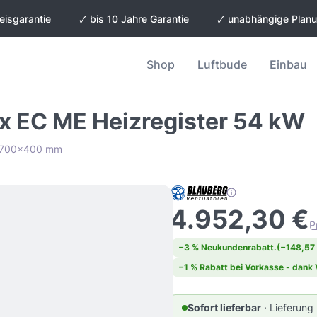
eisgarantie
🗸 bis 10 Jahre Garantie
🗸 unabhängige Plan
Shop
Luftbude
Einbau
x EC ME Heizregister 54 kW
me 700x400 mm
4.952,30 €
P
−3 % Neukundenrabatt.
(−148,57
−1 % Rabatt bei Vorkasse - dank
Sofort lieferbar
· Lieferung