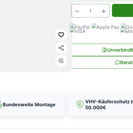
Produkt Anz
Unverbindl
Berat
VHV-Käuferschutz b
Bundesweite Montage
50.000€