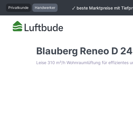
springen
Zur Hauptnavigation springen
Privatkunde
Handwerker
🗸 beste Marktpreise mit Tiefpr
Blauberg Reneo D 24
Leise 310 m³/h Wohnraumlüftung für effizientes
Bildergalerie überspringen
Tiefpreis Garantie