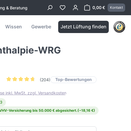
0,00 €
ung & Beratung
Kontakt
Warenkorb enthä
Wissen
Gewerbe
Jetzt Lüftung finden
Enthalpie-WRG
Top-Bewertungen
(204)
Durchschnittliche Bewertung von 4.6 von 5 Sternen
ise inkl. MwSt. zzgl. Versandkosten
€)
 VHV-Versicherung bis 50.000 € abgesichert.
(−18,16 €)