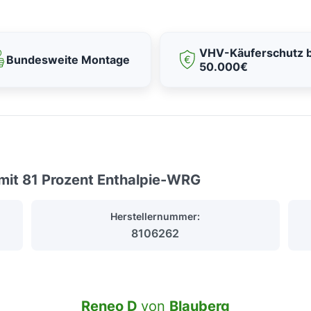
VHV-Käuferschutz b
Bundesweite Montage
50.000€
mit 81 Prozent Enthalpie-WRG
Herstellernummer:
8106262
Reneo D
von
Blauberg