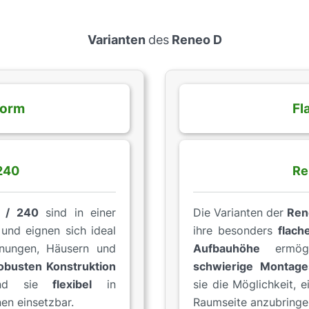
Varianten
des
Reneo D
form
Fl
240
Re
 / 240
sind in einer
Die Varianten der
Ren
und eignen sich ideal
ihre besonders
flach
ungen, Häusern und
Aufbauhöhe
ermögl
obusten Konstruktion
schwierige Montages
sind sie
flexibel
in
sie die Möglichkeit, 
nen einsetzbar.
Raumseite anzubringen