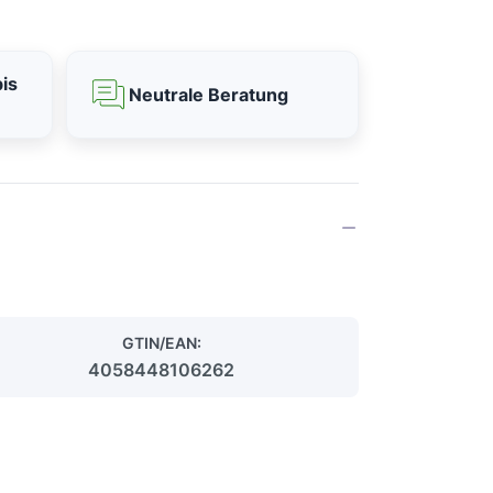
is
Neutrale Beratung
GTIN/EAN:
4058448106262