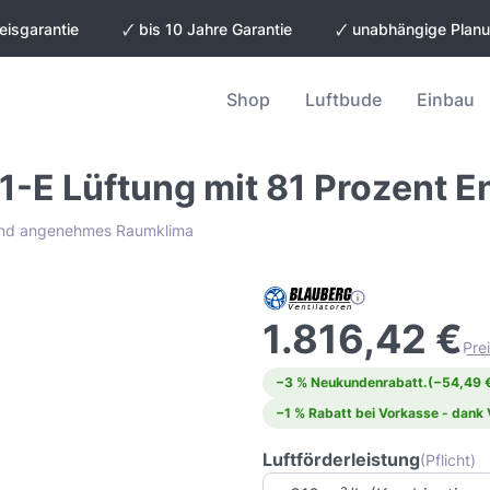
eisgarantie
🗸 bis 10 Jahre Garantie
🗸 unabhängige Plan
Shop
Luftbude
Einbau
1-E Lüftung mit 81 Prozent 
 und angenehmes Raumklima
1.816,42 €
Pre
−3 % Neukundenrabatt.
(−54,49 
−1 % Rabatt bei Vorkasse - dank
Luftförderleistung
(Pflicht)