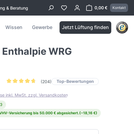
0,00 €
ung & Beratung
Kontakt
Warenkorb enthä
Wissen
Gewerbe
Jetzt Lüftung finden
E Enthalpie WRG
Top-Bewertungen
(204)
Durchschnittliche Bewertung von 4.6 von 5 Sternen
ise inkl. MwSt. zzgl. Versandkosten
€)
 VHV-Versicherung bis 50.000 € abgesichert.
(−18,16 €)