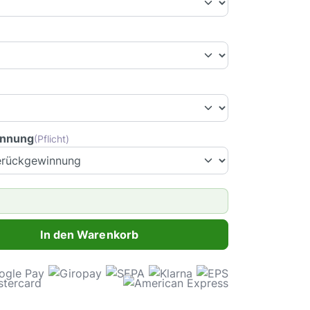
innung
(Pflicht)
ahl: Gib den gewünschten Wert ein oder benutze die Schaltflächen 
In den Warenkorb