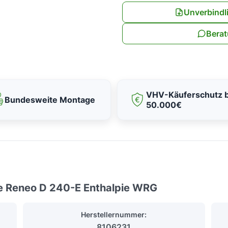
Unverbindl
Berat
VHV-Käuferschutz b
Bundesweite Montage
50.000€
ge Reneo D 240-E Enthalpie WRG
Herstellernummer:
8106231