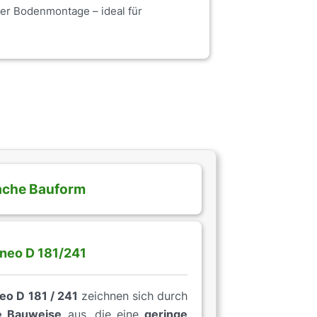
r Bodenmontage – ideal für
ache Bauform
neo D 181/241
eo D 181 / 241
zeichnen sich durch
e Bauweise
aus, die eine
geringe