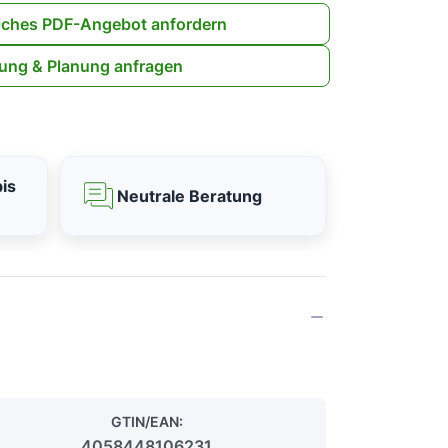
iches PDF-Angebot anfordern
ung & Planung anfragen
is
Neutrale Beratung
GTIN/EAN:
4058448106231