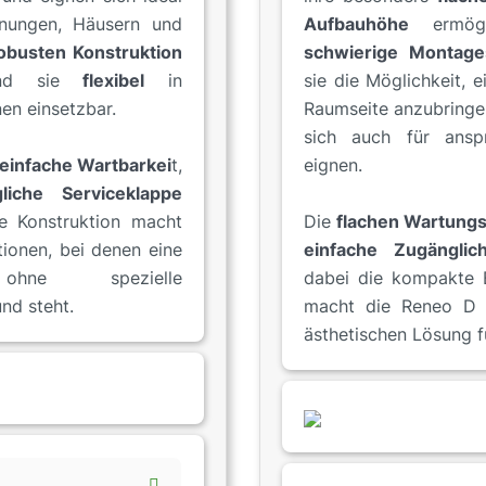
ungen, Häusern und
Aufbauhöhe
ermögl
obusten Konstruktion
schwierige Montages
sind sie
flexibel
in
sie die Möglichkeit, 
nen einsetzbar.
Raumseite anzubringen
sich auch für anspr
einfache Wartbarkei
t,
eignen.
gliche Serviceklappe
te Konstruktion macht
Die
flachen Wartung
ationen, bei denen eine
einfache Zugänglich
ohne spezielle
dabei die kompakte B
nd steht.
macht die Reneo D 1
ästhetischen Lösung 