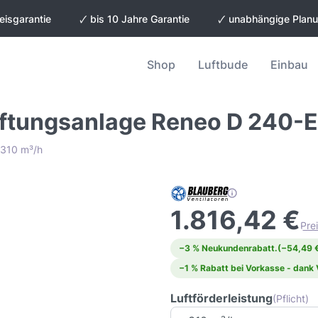
eisgarantie
🗸 bis 10 Jahre Garantie
🗸 unabhängige Plan
Shop
Luftbude
Einbau
üftungsanlage Reneo D 240-
 310 m³/h
1.816,42 €
Pre
−3 % Neukundenrabatt.
(−54,49 
−1 % Rabatt bei Vorkasse - dank
Luftförderleistung
(Pflicht)