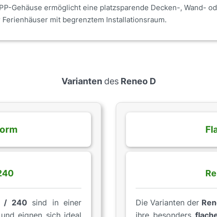
P-Gehäuse ermöglicht eine platzsparende Decken-, Wand- ode
Ferienhäuser mit begrenztem Installationsraum.
Varianten
des
Reneo D
form
Fl
240
Re
 / 240
sind in einer
Die Varianten der
Ren
und eignen sich ideal
ihre besonders
flach