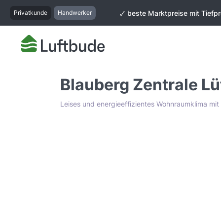
springen
Zur Hauptnavigation springen
Privatkunde
Handwerker
🗸 beste Marktpreise mit Tiefpr
Blauberg Zentrale L
Leises und energieeffizientes Wohnraumklima mit
Bildergalerie überspringen
Tiefpreis Garantie