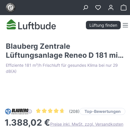
alt springen
Wa
Lüftung finden
Blauberg Zentrale
Lüftungsanlage Reneo D 181 mit
91% WRG
Effiziente 181 m³/h Frischluft für gesundes Klima bei nur 29
dB(A)
Bildergalerie überspringen
Tiefpreis Garantie
Top-Bewertungen
(208)
Durchschnittliche Bewertung von 4.6 von 5 Stern
1.388,02 €
Preise inkl. MwSt. zzgl. Versandkosten