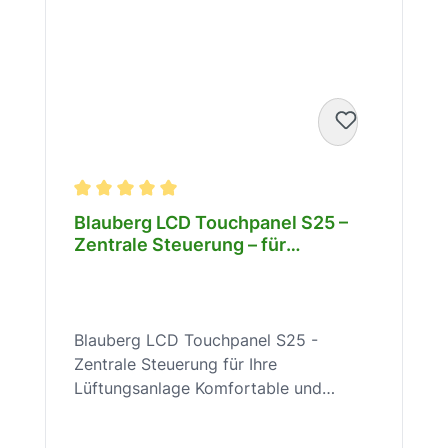
Durchschnittliche Bewertung von 5 von 5 Sterne
Blauberg LCD Touchpanel S25 –
Zentrale Steuerung – für
Lüftungsanlage S21 – IP20 –
Timer, Filterwechsel – 8061271
Blauberg LCD Touchpanel S25 -
Zentrale Steuerung für Ihre
Lüftungsanlage Komfortable und
individuelle Steuerung Ihrer Blauberg
Lüftungsanlage! Das Blauberg LCD