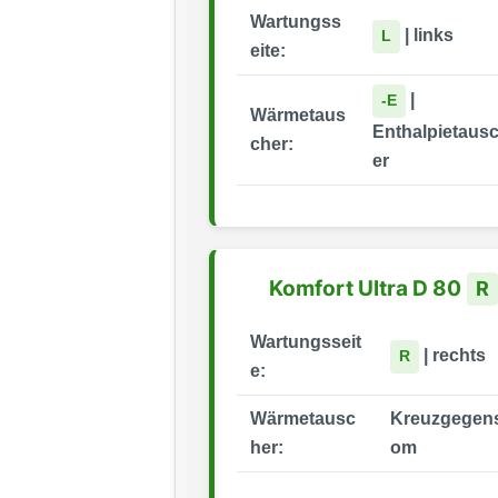
Wartungss
| links
L
eite:
|
-E
Wärmetaus
Enthalpietaus
cher:
er
Komfort Ultra D 80
R
Wartungsseit
| rechts
R
e:
Wärmetausc
Kreuzgegens
her:
om