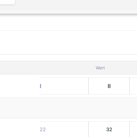
Wert
I
II
22
32