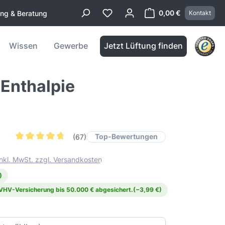
0,00 €
ung & Beratung
Kontakt
Warenkorb enthä
Wissen
Gewerbe
Jetzt Lüftung finden
 Enthalpie
Top-Bewertungen
(67)
Durchschnittliche Bewertung von 4.7 von 5 Sternen
inkl. MwSt. zzgl. Versandkosten
)
 VHV-Versicherung bis 50.000 € abgesichert.
(−3,99 €)