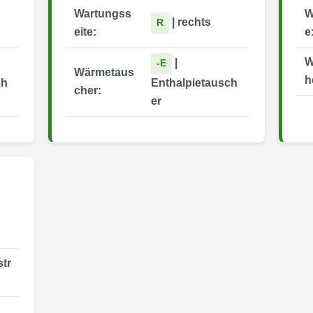
Wartungss
W
| rechts
R
eite:
e
W
|
-E
Wärmetaus
h
ch
Enthalpietausch
cher:
er
tr