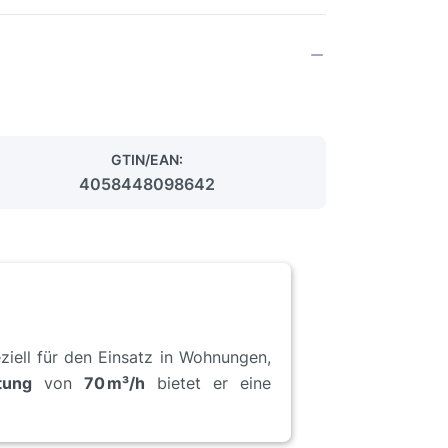
GTIN/EAN:
4058448098642
iell für den Einsatz in Wohnungen,
tung
von
70 m³/h
bietet er eine