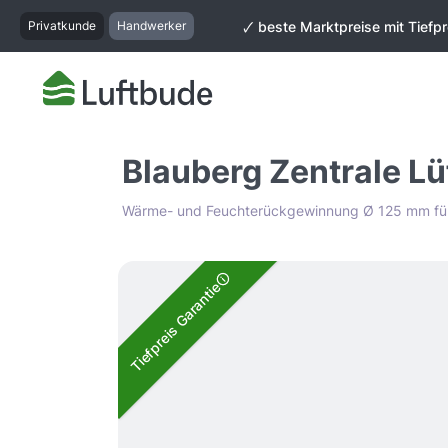
springen
Zur Hauptnavigation springen
Privatkunde
Handwerker
🗸 beste Marktpreise mit Tiefpr
Blauberg Zentrale Lü
Wärme- und Feuchterückgewinnung Ø 125 mm für
Bildergalerie überspringen
Tiefpreis Garantie