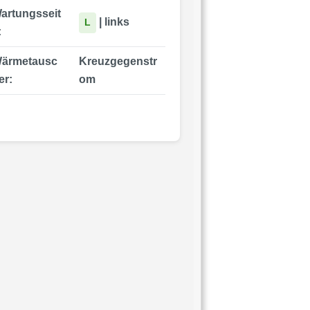
artungsseit
| links
L
:
ärmetausc
Kreuzgegenstr
er:
om