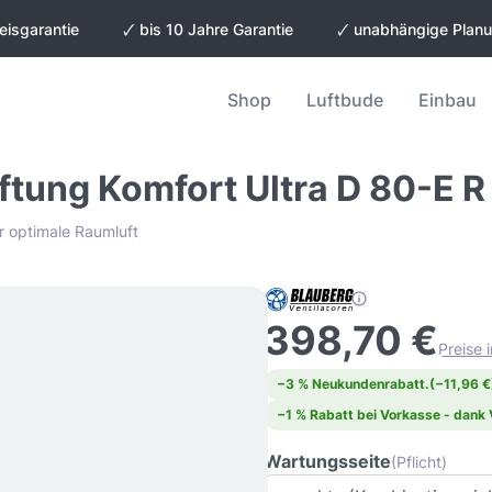
eisgarantie
🗸 bis 10 Jahre Garantie
🗸 unabhängige Plan
Shop
Luftbude
Einbau
ftung Komfort Ultra D 80-E R
 optimale Raumluft
398,70 €
Preise 
−3 % Neukundenrabatt.
(−11,96 €
−1 % Rabatt bei Vorkasse - dank
Wartungsseite
(Pflicht)