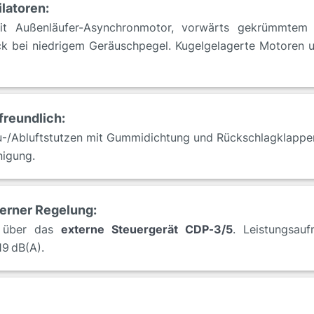
latoren:
mit Außenläufer-Asynchronmotor, vorwärts gekrümmtem 
k bei niedrigem Geräuschpegel. Kugelgelagerte Motoren 
freundlich:
u‑/Abluftstutzen mit Gummidichtung und Rückschlagklappen
nigung.
terner Regelung:
t über das
externe Steuergerät CDP‑3/5
. Leistungsau
19 dB(A).