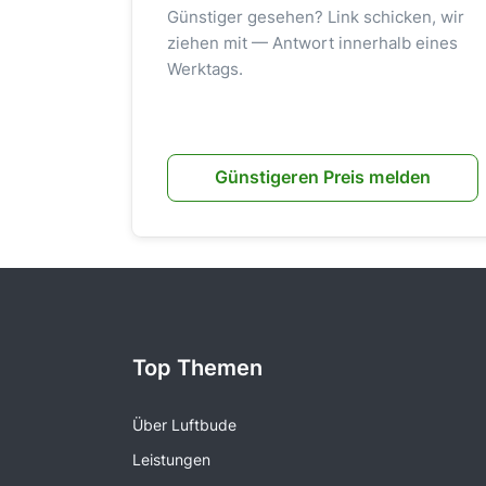
Günstiger gesehen? Link schicken, wir
ziehen mit — Antwort innerhalb eines
Werktags.
Günstigeren Preis melden
Top Themen
Über Luftbude
Leistungen