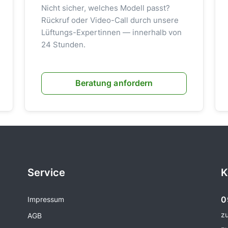
Nicht sicher, welches Modell passt?
Rückruf oder Video-Call durch unsere
Lüftungs-Expertinnen — innerhalb von
24 Stunden.
Beratung anfordern
Service
K
0
Impressum
z
AGB