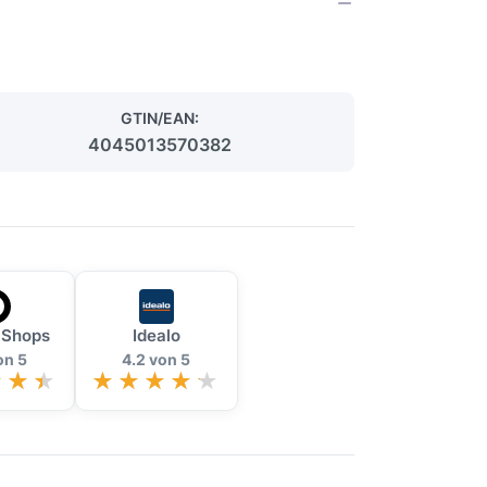
GTIN/EAN:
4045013570382
 Shops
Idealo
on 5
4.2 von 5