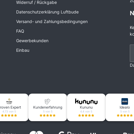
z
Widerruf / Rückgabe
Datenschutzerklärung Luftbude
N
Versand- und Zahlungsbedingungen
Ke
FAQ
ko
Gewerbekunden
N
Einbau
D
roven Expert
Kundenerfahrung
Kununu
Idealo
4.73 von 5
5 von 5
4.4 von 5
5 von 5