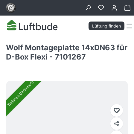
alt springen
Wa
Lüftung finden
Wolf Montageplatte 14xDN63 für
D-Box Flexi - 7101267
Bildergalerie überspringen
Tiefpreis Garantie