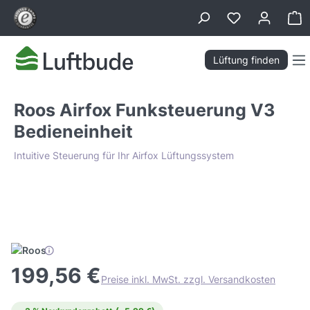
alt springen
Wa
Lüftung finden
Roos Airfox Funksteuerung V3
Bedieneinheit
Intuitive Steuerung für Ihr Airfox Lüftungssystem
Bildergalerie überspringen
Tiefpreis Garantie
199,56 €
Preise inkl. MwSt. zzgl. Versandkosten