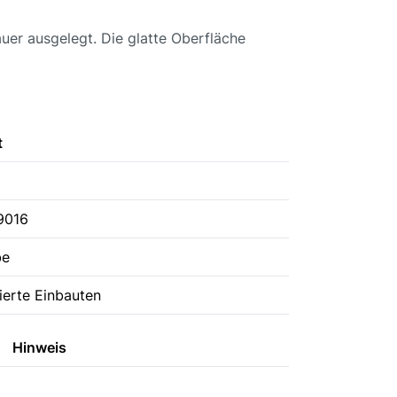
uer ausgelegt. Die glatte Oberfläche
t
9016
be
rierte Einbauten
Hinweis