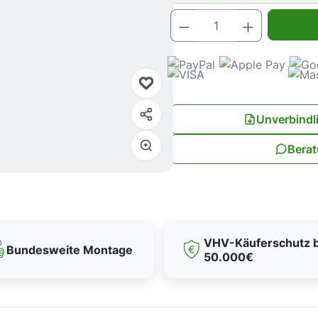
Produkt Anz
Unverbindl
Berat
VHV-Käuferschutz b
Bundesweite Montage
50.000€