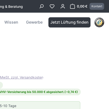
0,00 €
ung & Beratung
Kontakt
Warenkorb enthä
Wissen
Gewerbe
Jetzt Lüftung finden
. MwSt. zzgl. Versandkosten
 VHV-Versicherung bis 50.000 € abgesichert.
(−0,74 €)
 5-10 Tage