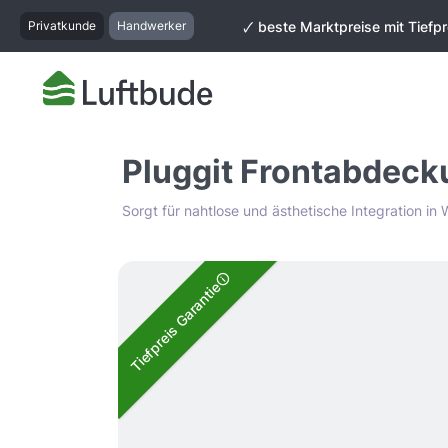
springen
Zur Hauptnavigation springen
Privatkunde
Handwerker
🗸 beste Marktpreise mit Tiefpr
Pluggit Frontabdecku
Sorgt für nahtlose und ästhetische Integration i
Bildergalerie überspringen
Tiefpreis Garantie