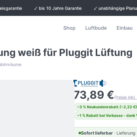
eisgarantie
🗸 bis 10 Jahre Garantie
🗸 unabhängige Plan
Shop
Luftbude
Einbau
ng weiß für Pluggit Lüftung
n Wohnräume
73,89 €
Preise inkl
−3 % Neukundenrabatt.
(−2,22 €)
−1 % Rabatt bei Vorkasse - dank
Sofort lieferbar
· Lieferung