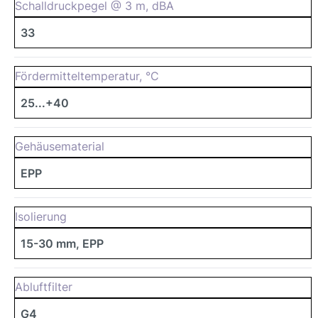
Schalldruckpegel @ 3 m, dBA
33
Fördermitteltemperatur, °C
25...+40
Gehäusematerial
EPP
Isolierung
15-30 mm, EPP
Abluftfilter
G4