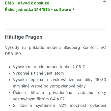
BMS - návod k obsluze
Řídicí jednotka S14/S15 - software
.
Häufige Fragen
Výhody na příkladu modelu Blauberg Komfort EC
D5B 180
Vysoká míra rekuperace tepla až 98 %
Výkonné a tiché ventilátory
Vysoká tepelná a zvuková izolace díky 15-30
mm silné vrstvě polypropylenové pěny.
Účinná filtrace přiváděného vzduchu díky
vestavěným filtrům G4 a F7.
S řídicím systémem S21 možnost ovládání