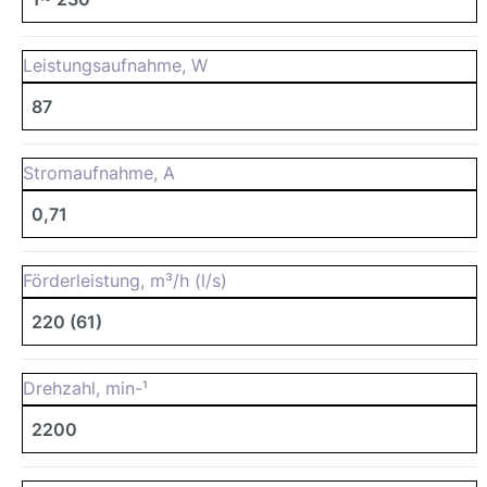
Leistungsaufnahme, W
87
Stromaufnahme, A
0,71
Förderleistung, m³/h (l/s)
220 (61)
Drehzahl, min-¹
2200