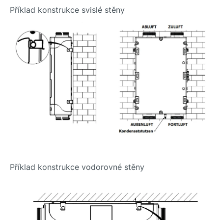
Příklad konstrukce svislé stěny
Příklad konstrukce vodorovné stěny