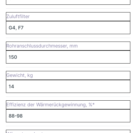
Zuluftfilter
G4, F7
Rohranschlussdurchmesser, mm
150
Gewicht, kg
14
Effizienz der Wärmerückgewinnung, %*
88-98