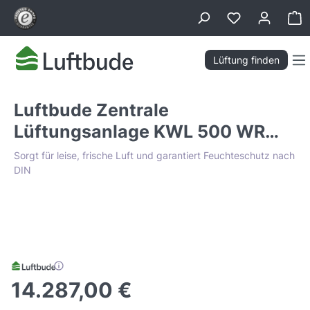
alt springen
Wa
Lüftung finden
Luftbude Zentrale
Lüftungsanlage KWL 500 WR
mit WRG 500 m³/h
Sorgt für leise, frische Luft und garantiert Feuchteschutz nach
DIN
Bildergalerie überspringen
Tiefpreis Garantie
14.287,00 €