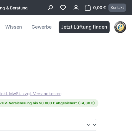
0,00 €
ung & Beratung
Kontakt
Warenkorb enthä
Wissen
Gewerbe
Jetzt Lüftung finden
 inkl. MwSt. zzgl. Versandkosten
 VHV-Versicherung bis 50.000 € abgesichert.
(−4,30 €)