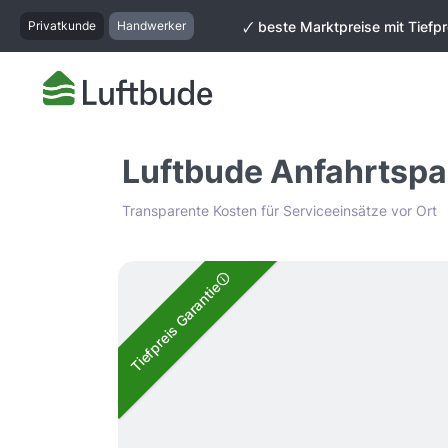
springen
Zur Hauptnavigation springen
Privatkunde
Handwerker
🗸 beste Marktpreise mit Tiefpr
Luftbude Anfahrtspa
Transparente Kosten für Serviceeinsätze vor Ort
Bildergalerie überspringen
Tiefpreis Garantie