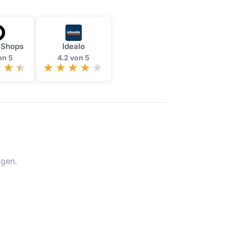
 Shops
Idealo
on 5
4.2 von 5
gen.