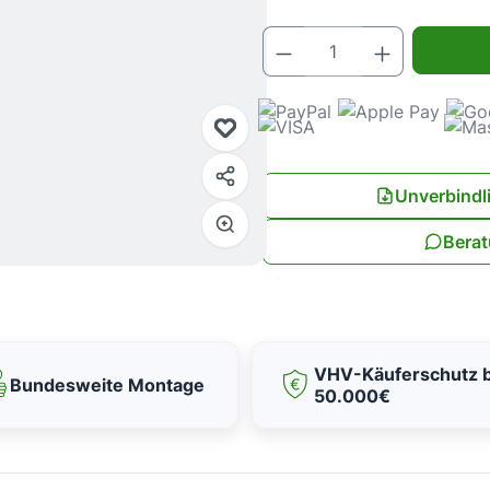
Produkt Anz
Unverbindl
Berat
VHV-Käuferschutz b
Bundesweite Montage
50.000€