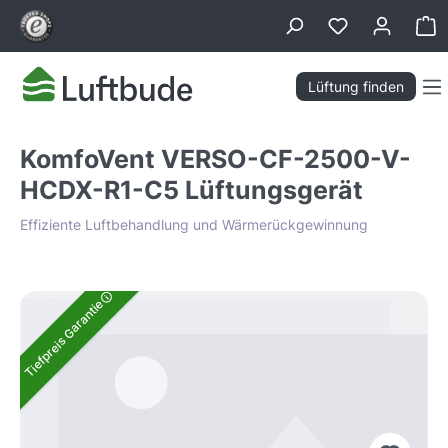
alt springen
Wa
Lüftung finden
KomfoVent VERSO-CF-2500-V-
HCDX-R1-C5 Lüftungsgerät
Effiziente Luftbehandlung und Wärmerückgewinnung
Bildergalerie überspringen
Tiefpreis Garantie