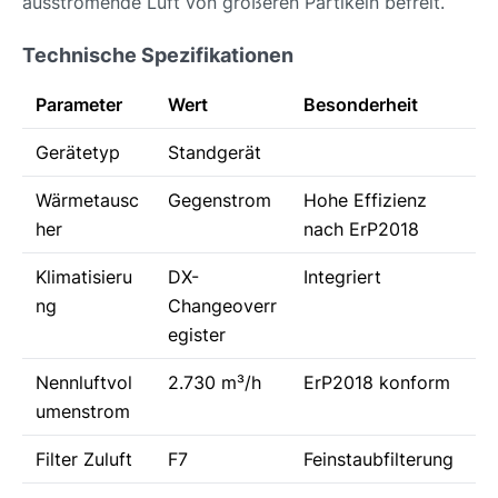
ausströmende Luft von größeren Partikeln befreit.
Technische Spezifikationen
Parameter
Wert
Besonderheit
Gerätetyp
Standgerät
Wärmetausc
Gegenstrom
Hohe Effizienz
her
nach ErP2018
Klimatisieru
DX-
Integriert
ng
Changeoverr
egister
Nennluftvol
2.730 m³/h
ErP2018 konform
umenstrom
Filter Zuluft
F7
Feinstaubfilterung