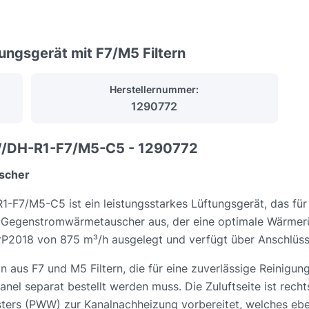
gsgerät mit F7/M5 Filtern
Herstellernummer:
1290772
/DH-R1-F7/M5-C5 - 1290772
scher
/M5-C5 ist ein leistungsstarkes Lüftungsgerät, das für 
en Gegenstromwärmetauscher aus, der eine optimale Wärme
ErP2018 von 875 m³/h ausgelegt und verfügt über Anschlü
n aus F7 und M5 Filtern, die für eine zuverlässige Reinigun
nel separat bestellt werden muss. Die Zuluftseite ist recht
ers (PWW) zur Kanalnachheizung vorbereitet, welches ebenfa