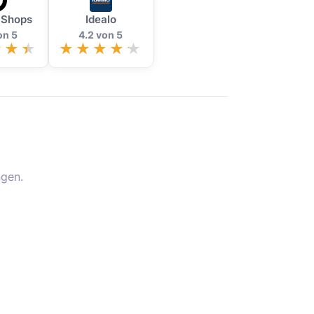
 Shops
Idealo
on 5
4.2 von 5
gen.