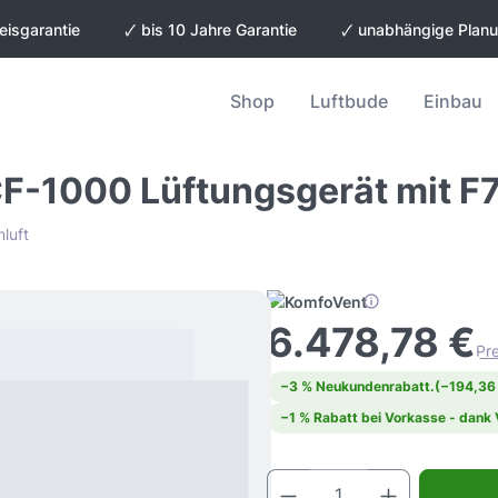
eisgarantie
🗸 bis 10 Jahre Garantie
🗸 unabhängige Plan
Shop
Luftbude
Einbau
-1000 Lüftungsgerät mit F7
mluft
6.478,78 €
Pre
−3 % Neukundenrabatt.
(−194,36
−1 % Rabatt bei Vorkasse - dank
Produkt Anz