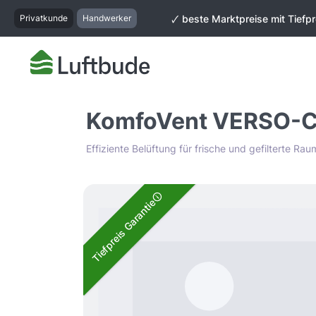
springen
Zur Hauptnavigation springen
Privatkunde
Handwerker
🗸 beste Marktpreise mit Tiefpr
KomfoVent VERSO-CF
Effiziente Belüftung für frische und gefilterte Rau
Bildergalerie überspringen
Tiefpreis Garantie