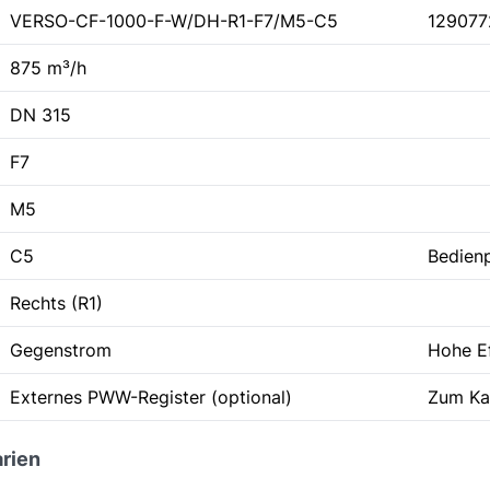
VERSO-CF-1000-F-W/DH-R1-F7/M5-C5
129077
875 m³/h
DN 315
F7
M5
C5
Bedienp
Rechts (R1)
Gegenstrom
Hohe Ef
Externes PWW-Register (optional)
Zum Kan
rien