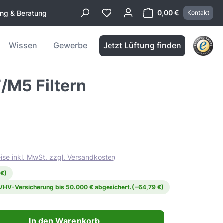
0,00 €
ung & Beratung
Kontakt
Warenkorb enthä
Wissen
Gewerbe
Jetzt Lüftung finden
/M5 Filtern
ise inkl. MwSt. zzgl. Versandkosten
 €)
 VHV-Versicherung bis 50.000 € abgesichert.
(−64,79 €)
ahl: Gib den gewünschten Wert ein oder benutze die Schaltflächen 
In den Warenkorb