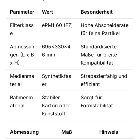
Parameter
Wert
Besonderheit
Filterklass
ePM1 60 (F7)
Hohe Abscheiderate
e
für feine Partikel
Abmessun
695x330x4
Standardisierte
gen (L x B
6 mm
Maße für breite
x H)
Kompatibilität
Medienma
Synthetikfas
Strapazierfähig und
terial
er
effizient
Rahmenm
Stabiler
Sorgt für
aterial
Karton oder
Formstabilität
Kunststoff
Abmessung
Maß
Hinweis