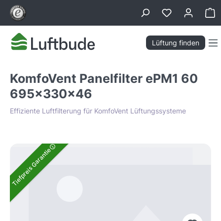
alt springen
Wa
Lüftung finden
KomfoVent Panelfilter ePM1 60
695x330x46
Effiziente Luftfilterung für KomfoVent Lüftungssysteme
Bildergalerie überspringen
Tiefpreis Garantie