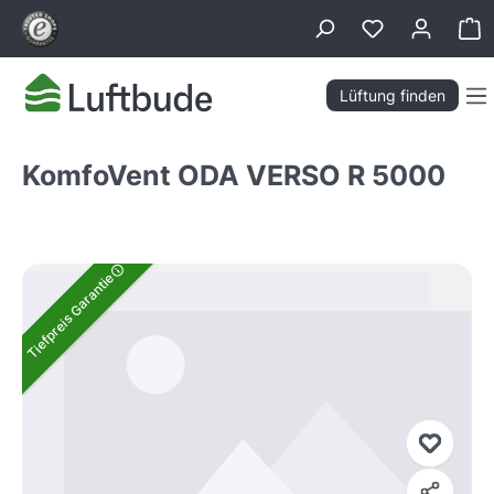
alt springen
Wa
Lüftung finden
KomfoVent ODA VERSO R 5000
Bildergalerie überspringen
Tiefpreis Garantie