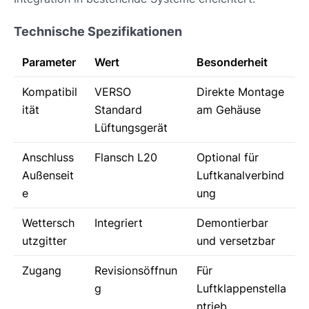
Technische Spezifikationen
Parameter
Wert
Besonderheit
Kompatibil
VERSO
Direkte Montage
ität
Standard
am Gehäuse
Lüftungsgerät
Anschluss
Flansch L20
Optional für
Außenseit
Luftkanalverbind
e
ung
Wettersch
Integriert
Demontierbar
utzgitter
und versetzbar
Zugang
Revisionsöffnun
Für
g
Luftklappenstella
ntrieb